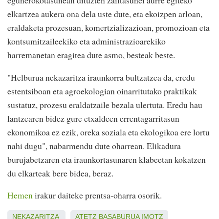
egunerokotasunean dituzten zailtasunei aurre egiteko
elkartzea aukera ona dela uste dute, eta ekoizpen arloan,
eraldaketa prozesuan, komertzializazioan, promozioan eta
kontsumitzaileekiko eta administrazioarekiko
harremanetan eragitea dute asmo, besteak beste.
"Helburua nekazaritza iraunkorra bultzatzea da, eredu
estentsiboan eta agroekologian oinarritutako praktikak
sustatuz, prozesu eraldatzaile bezala ulertuta. Eredu hau
lantzearen bidez gure etxaldeen errentagarritasun
ekonomikoa ez ezik, oreka soziala eta ekologikoa ere lortu
nahi dugu", nabarmendu dute oharrean. Elikadura
burujabetzaren eta iraunkortasunaren klabeetan kokatzen
du elkarteak bere bidea, beraz.
Hemen
irakur daiteke prentsa-oharra osorik.
NEKAZARITZA
ATETZ
BASABURUA
IMOTZ