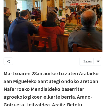
Entzun
Martxoaren 28an aurkeztu zuten Aralarko
San Migueleko Santutegi ondoko aretoan
Nafarroako Mendialdeko baserritar
agroekologikoen elkarte berria. Arano-
Goizueta, Leitzaldea, Araitz-Betelu,