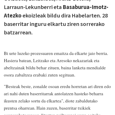
Larraun-Lekunberri eta
Basaburua-Imotz-
Atezko
ekoizleak bildu dira Habelarten. 28
baserritar inguru elkartu ziren sorrerako
batzarrean.
Bi urte luzeko prozesuaren emaitza da elkarte jaio berria.
Hasiera batean, Leitzako eta Aresoko nekazariak eta
abeltzainak bildu behar zituen, baina lanketa mendialde
osora zabaltzea erabaki zuten segituan.
"Besteak beste, zonalde osoan eredu horretan ari diren edo
ari nahi duten baserritarrak antolatzen hasteko beharra
ikusten zelako sortu da elkartea", diote zabaldutako
prentsa oharrean. Hain zuzen, baserritar txikiek