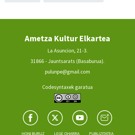
Ametza Kultur Elkartea
La Asuncion, 21-3.
31866 - Jauntsarats (Basaburua).
pulunpe@gmail.com
Codesyntaxek garatua
HONI BURUZ
LEGE OHARRA
PUBLIZITATEA