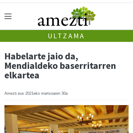
ULTZAMA
Habelarte jaio da,
Mendialdeko baserritarren
elkartea
Amezti.eus
2021eko martxoaren 30a