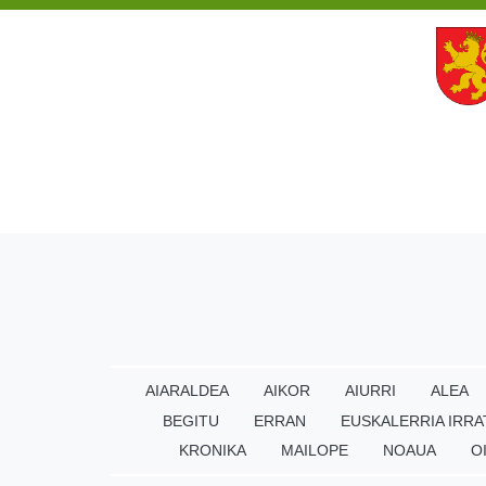
AIARALDEA
AIKOR
AIURRI
ALEA
BEGITU
ERRAN
EUSKALERRIA IRRA
KRONIKA
MAILOPE
NOAUA
O