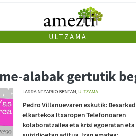
ULTZAMA
eme-alabak gertutik be
LARRAINTZARKO BENTAN,
ULTZAMA
Pedro Villanuevaren eskutik: Besarkad
elkartekoa Itxaropen Telefonoaren
kolaboratzailea eta krisi egoeratan eta
suizidioetan aditua. Izan ematea: