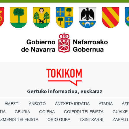
Gertuko informazioa, euskaraz
AMEZTI
ANBOTO
ANTXETA IRRATIA
ATARIA
AZP
TIA
GEURIA
GOIENA
GOIERRI TELEBISTA
GUAIXE
IZMENDI TELEBISTA
ORIO GUKA
TXINTXARRI
ZARAUT