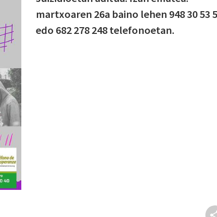
martxoaren 26a baino lehen 948 30 53 
edo 682 278 248 telefonoetan.