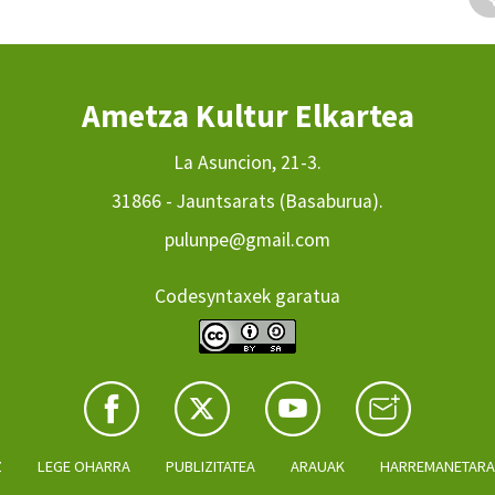
Ametza Kultur Elkartea
La Asuncion, 21-3.
31866 - Jauntsarats (Basaburua).
pulunpe@gmail.com
Codesyntaxek garatua
Z
LEGE OHARRA
PUBLIZITATEA
ARAUAK
HARREMANETAR