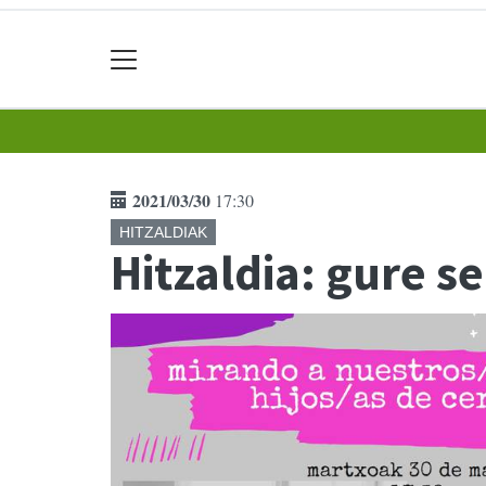
2021/03/30
17:30
HITZALDIAK
Hitzaldia: gure s