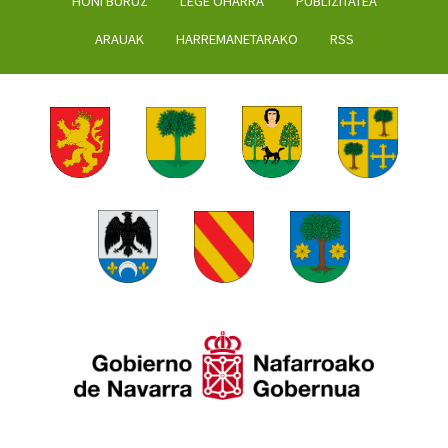
HONI BURUZ
LEGE OHARRA
PUBLIZITATEA
ARAUAK
HARREMANETARAKO
RSS