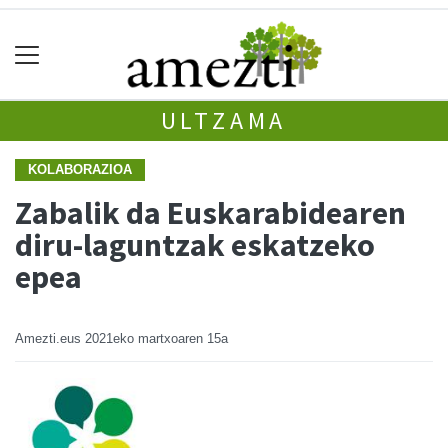
ULTZAMA
KOLABORAZIOA
Zabalik da Euskarabidearen
diru-laguntzak eskatzeko
epea
Amezti.eus
2021eko martxoaren 15a