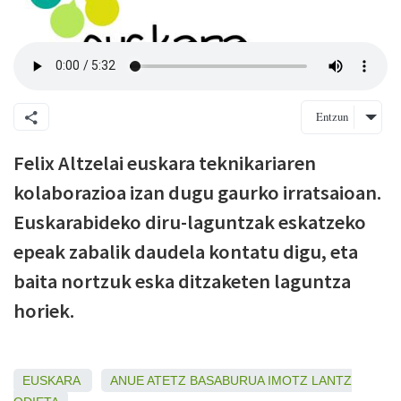
Entzun
Felix Altzelai euskara teknikariaren
kolaborazioa izan dugu gaurko irratsaioan.
Euskarabideko diru-laguntzak eskatzeko
epeak zabalik daudela kontatu digu, eta
baita nortzuk eska ditzaketen laguntza
horiek.
EUSKARA
ANUE
ATETZ
BASABURUA
IMOTZ
LANTZ