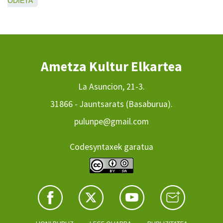
ODIETA
Ametza Kultur Elkartea
La Asuncion, 21-3.
31866 - Jauntsarats (Basaburua).
pulunpe@gmail.com
Codesyntaxek garatua