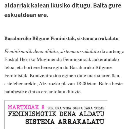
aldarriak kalean ikusiko ditugu. Baita gure
eskualdean ere.
Basaburuko Bilgune Feministak, sistema arrakalatu
Feminismotik dena aldatu, sistema arrakalatu
da aurtengo
Euskal Herriko Mugimendu Feminismoak aukeratutako
leloa, eta hori ere berea egin du Basaburuko Bilgune
Feministak. Kontzentrazioa eginen dute martxoaren 8an,
astelehenarekin, Aizarozko plazan 18:00etan. Baina beste
hainbeste ekintza ere antolatu dituzte.