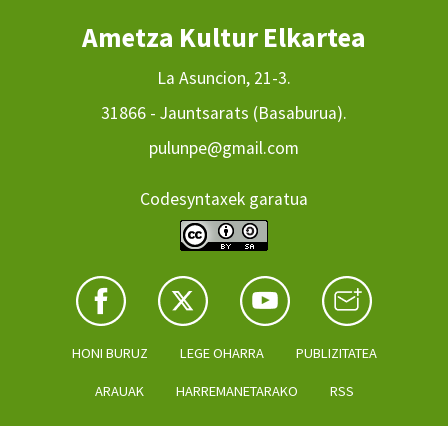
Ametza Kultur Elkartea
La Asuncion, 21-3.
31866 - Jauntsarats (Basaburua).
pulunpe@gmail.com
Codesyntaxek garatua
HONI BURUZ
LEGE OHARRA
PUBLIZITATEA
ARAUAK
HARREMANETARAKO
RSS