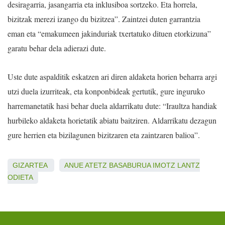
desiragarria, jasangarria eta inklusiboa sortzeko. Eta horrela,
bizitzak merezi izango du bizitzea”. Zaintzei duten garrantzia
eman eta “emakumeen jakinduriak txertatuko dituen etorkizuna”
garatu behar dela adierazi dute.
Uste dute aspalditik eskatzen ari diren aldaketa horien beharra argi
utzi duela izurriteak, eta konponbideak gertutik, gure inguruko
harremanetatik hasi behar duela aldarrikatu dute: “Iraultza handiak
hurbileko aldaketa horietatik abiatu baitziren. Aldarrikatu dezagun
gure herrien eta bizilagunen bizitzaren eta zaintzaren balioa”.
GIZARTEA
ANUE
ATETZ
BASABURUA
IMOTZ
LANTZ
ODIETA