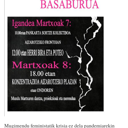
Mugimendu feministatik krisia ez dela pandemiarekin