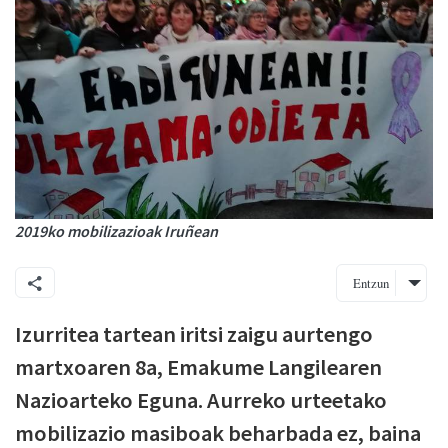
2019ko mobilizazioak Iruñean
Entzun
Izurritea tartean iritsi zaigu aurtengo
martxoaren 8a, Emakume Langilearen
Nazioarteko Eguna. Aurreko urteetako
mobilizazio masiboak beharbada ez, baina