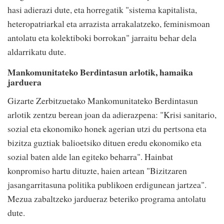
hasi adierazi dute, eta horregatik "sistema kapitalista,
heteropatriarkal eta arrazista arrakalatzeko, feminismoan
antolatu eta kolektiboki borrokan" jarraitu behar dela
aldarrikatu dute.
Mankomunitateko Berdintasun arlotik, hamaika
jarduera
Gizarte Zerbitzuetako Mankomunitateko Berdintasun
arlotik zentzu berean joan da adierazpena: "Krisi sanitario,
sozial eta ekonomiko honek agerian utzi du pertsona eta
bizitza guztiak balioetsiko dituen eredu ekonomiko eta
sozial baten alde lan egiteko beharra". Hainbat
konpromiso hartu dituzte, haien artean "Bizitzaren
jasangarritasuna politika publikoen erdigunean jartzea".
Mezua zabaltzeko jardueraz beteriko programa antolatu
dute.