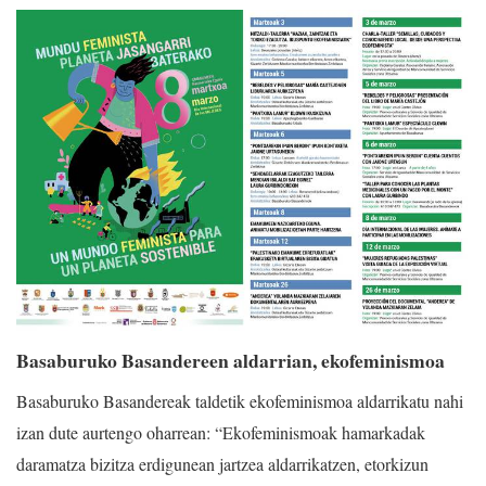
Basaburuko Basandereen aldarrian, ekofeminismoa
Basaburuko Basandereak taldetik ekofeminismoa aldarrikatu nahi
izan dute aurtengo oharrean: “Ekofeminismoak hamarkadak
daramatza bizitza erdigunean jartzea aldarrikatzen, etorkizun