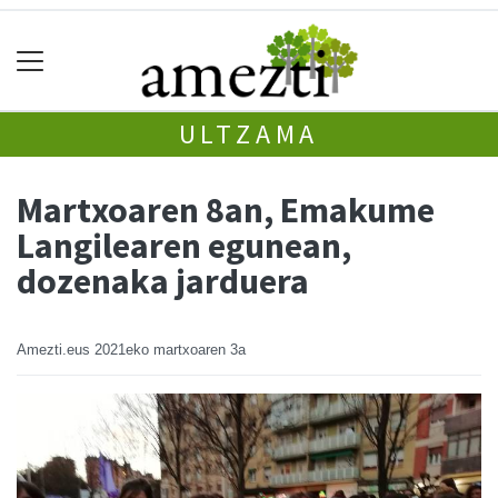
ULTZAMA
Martxoaren 8an, Emakume
Langilearen egunean,
dozenaka jarduera
Amezti.eus
2021eko martxoaren 3a