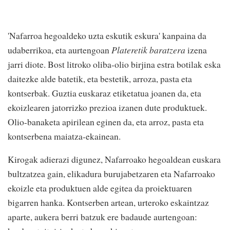
'Nafarroa hegoaldeko uzta eskutik eskura' kanpaina da
udaberrikoa, eta aurtengoan
Plateretik baratzera
izena
jarri diote. Bost litroko oliba-olio birjina estra botilak eska
daitezke alde batetik, eta bestetik, arroza, pasta eta
kontserbak. Guztia euskaraz etiketatua joanen da, eta
ekoizlearen jatorrizko prezioa izanen dute produktuek.
Olio-banaketa apirilean eginen da, eta arroz, pasta eta
kontserbena maiatza-ekainean.
Kirogak adierazi digunez, Nafarroako hegoaldean euskara
bultzatzea gain, elikadura burujabetzaren eta Nafarroako
ekoizle eta produktuen alde egitea da proiektuaren
bigarren hanka. Kontserben artean, urteroko eskaintzaz
aparte, aukera berri batzuk ere badaude aurtengoan: