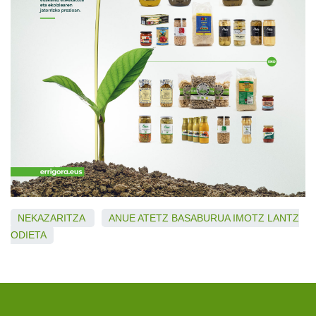
NEKAZARITZA
ANUE
ATETZ
BASABURUA
IMOTZ
LANTZ
ODIETA