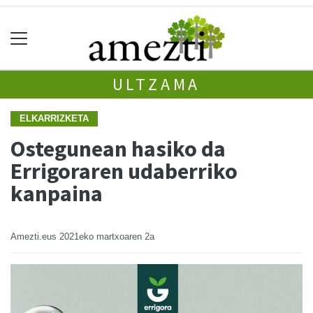
ULTZAMA
ELKARRIZKETA
Ostegunean hasiko da
Errigoraren udaberriko
kanpaina
Amezti.eus
2021eko martxoaren 2a