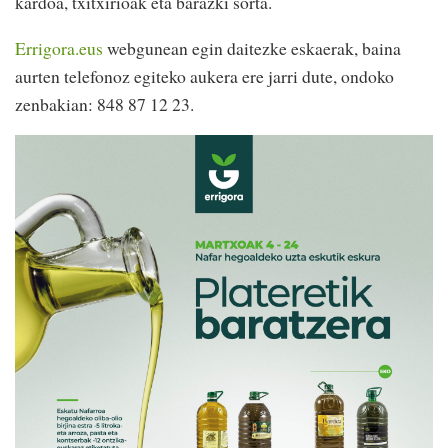
kardoa, txitxirioak eta barazki sorta.
Errigora.eus
webgunean egin daitezke eskaerak, baina
aurten telefonoz egiteko aukera ere jarri dute, ondoko
zenbakian: 848 87 12 23.