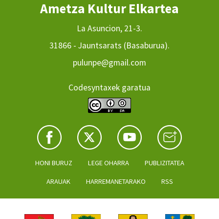
Ametza Kultur Elkartea
La Asuncion, 21-3.
31866 - Jauntsarats (Basaburua).
pulunpe@gmail.com
Codesyntaxek garatua
HONI BURUZ
LEGE OHARRA
PUBLIZITATEA
ARAUAK
HARREMANETARAKO
RSS