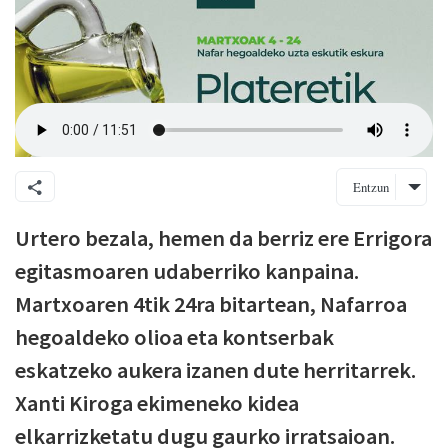
Entzun
Urtero bezala, hemen da berriz ere Errigora
egitasmoaren udaberriko kanpaina.
Martxoaren 4tik 24ra bitartean, Nafarroa
hegoaldeko olioa eta kontserbak
eskatzeko aukera izanen dute herritarrek.
Xanti Kiroga ekimeneko kidea
elkarrizketatu dugu gaurko irratsaioan.