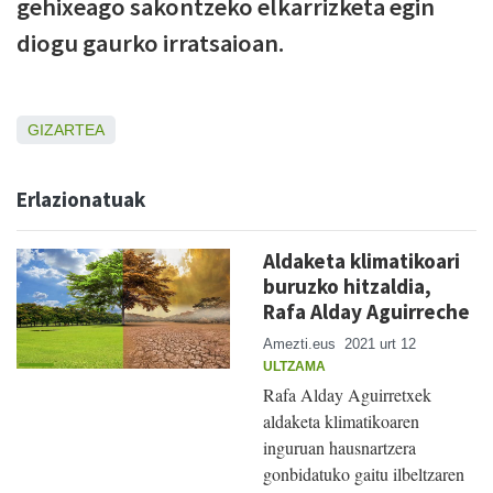
gehixeago sakontzeko elkarrizketa egin
diogu gaurko irratsaioan.
GIZARTEA
Erlazionatuak
Aldaketa klimatikoari
buruzko hitzaldia,
Rafa Alday Aguirreche
Amezti.eus
2021 urt 12
ULTZAMA
Rafa Alday Aguirretxek
aldaketa klimatikoaren
inguruan hausnartzera
gonbidatuko gaitu ilbeltzaren