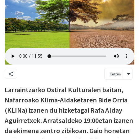
Entzun
Larraintzarko Ostiral Kulturalen baitan,
Nafarroako Klima-Aldaketaren Bide Orria
(KLINa) izanen du hizketagai Rafa Alday
Aguirretxek. Arratsaldeko 19:00etan izanen
da ekimena zentro zibikoan. Gaio honetan