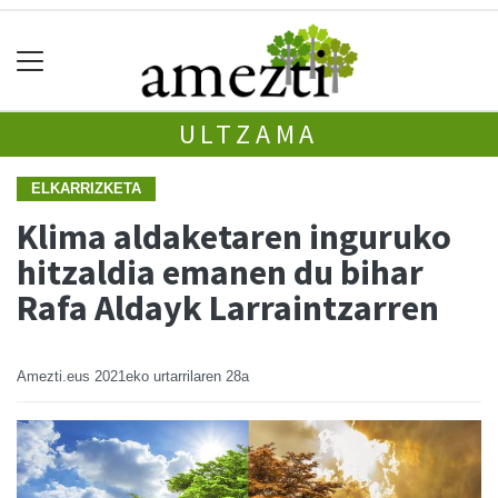
ULTZAMA
ELKARRIZKETA
Klima aldaketaren inguruko
hitzaldia emanen du bihar
Rafa Aldayk Larraintzarren
Amezti.eus
2021eko urtarrilaren 28a