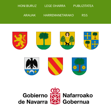
HONI BURUZ
LEGE OHARRA
PUBLIZITATEA
ARAUAK
HARREMANETARAKO
RSS