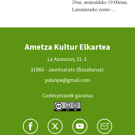
29an, arratsaldeko 19:00etan,
Larraintzarko zentro …
Ametza Kultur Elkartea
La Asuncion, 21-3.
31866 - Jauntsarats (Basaburua).
pulunpe@gmail.com
Codesyntaxek garatua