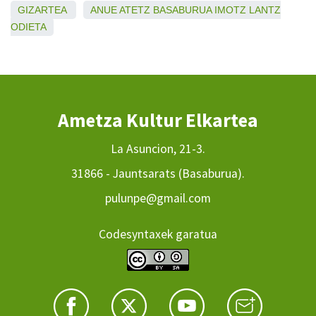
GIZARTEA
ANUE
ATETZ
BASABURUA
IMOTZ
LANTZ
ODIETA
Ametza Kultur Elkartea
La Asuncion, 21-3.
31866 - Jauntsarats (Basaburua).
pulunpe@gmail.com
Codesyntaxek garatua