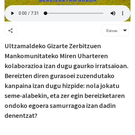
Entzun
Ultzamaldeko Gizarte Zerbitzuen
Mankomunitateko Miren Uharteren
kolaborazioa izan dugu gaurko irratsaioan.
Bereizten diren gurasoei zuzendutako
kanpaina izan dugu hizpide: nola jokatu
seme-alabekin, eta zer egin bereizketaren
ondoko egoera samurragoa izan dadin
denentzat?