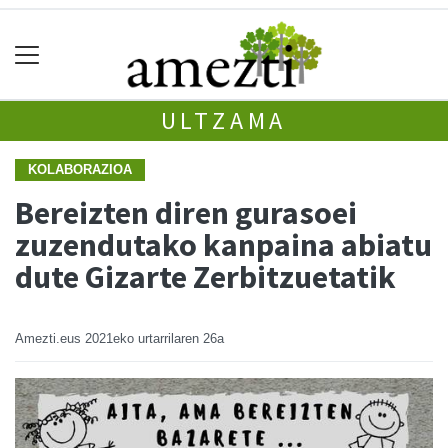
ULTZAMA
KOLABORAZIOA
Bereizten diren gurasoei
zuzendutako kanpaina abiatu
dute Gizarte Zerbitzuetatik
Amezti.eus
2021eko urtarrilaren 26a