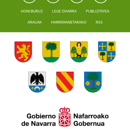
HONI BURUZ
LEGE OHARRA
PUBLIZITATEA
ARAUAK
HARREMANETARAKO
RSS