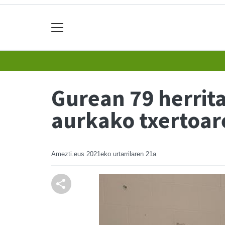
Gurean 79 herrit
aurkako txertoar
Amezti.eus
2021eko urtarrilaren 21a