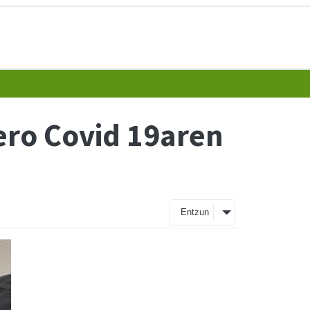
ero Covid 19aren
Entzun