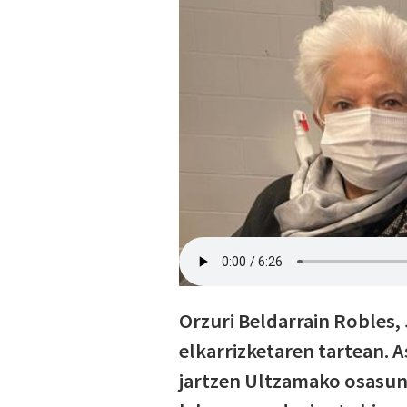
Orzuri Beldarrain Robles
elkarrizketaren tartean. 
jartzen Ultzamako osasun