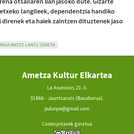
rena otsailaren 8an jasoko dute. Gizarte
 etxeko langileek, dependentzia handiko
zi direnek eta haiek zaintzen dituztenek jaso
URUA
IMOTZ
LANTZ
ODIETA
Ametza Kultur Elkartea
La Asuncion, 21-3.
31866 - Jauntsarats (Basaburua).
pulunpe@gmail.com
Codesyntaxek garatua