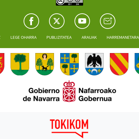
Z
LEGE OHARRA
PUBLIZITATEA
ARAUAK
HARREMANETAR