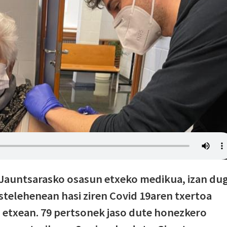
, Jauntsarasko osasun etxeko medikua, izan du
Astelehenean hasi ziren Covid 19aren txertoa
 etxean. 79 pertsonek jaso dute honezkero