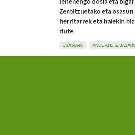
lehenengo dosia eta bigar
Zerbitzuetako eta osasun
herritarrek eta haiekin bi
dute.
OSASUNA
ANUE
ATETZ
BASAB