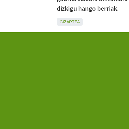
dizkigu hango berriak.
GIZARTEA