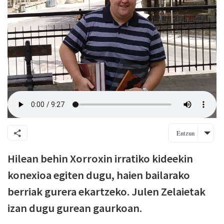
Entzun
Hilean behin Xorroxin irratiko kideekin
konexioa egiten dugu, haien bailarako
berriak gurera ekartzeko. Julen Zelaietak
izan dugu gurean gaurkoan.