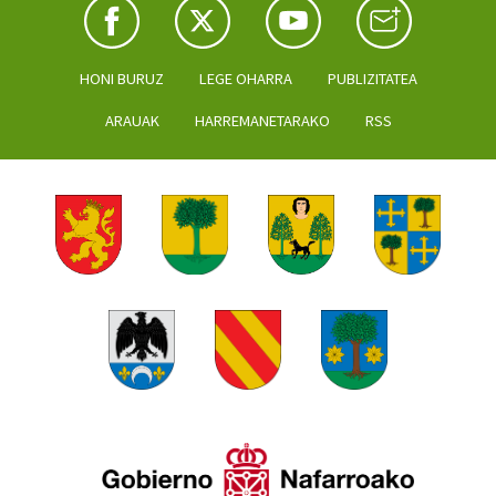
HONI BURUZ
LEGE OHARRA
PUBLIZITATEA
ARAUAK
HARREMANETARAKO
RSS