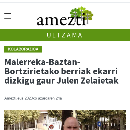
ULTZAMA
KOLABORAZIOA
Malerreka-Baztan-
Bortzirietako berriak ekarri
dizkigu gaur Julen Zelaietak
Amezti.eus
2020ko azaroaren 24a