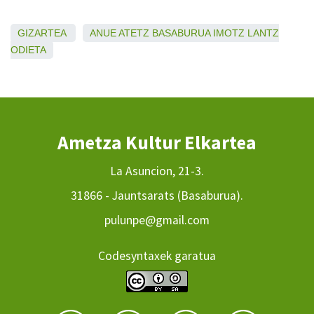
GIZARTEA
ANUE
ATETZ
BASABURUA
IMOTZ
LANTZ
ODIETA
Ametza Kultur Elkartea
La Asuncion, 21-3.
31866 - Jauntsarats (Basaburua).
pulunpe@gmail.com
Codesyntaxek garatua