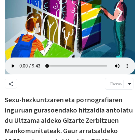
Entzun
Sexu-hezkuntzaren eta pornografiaren
inguruan gurasoendako hitzaldia antolatu
du Ultzama aldeko Gizarte Zerbitzuen
Mankomunitateak. Gaur arratsaldeko