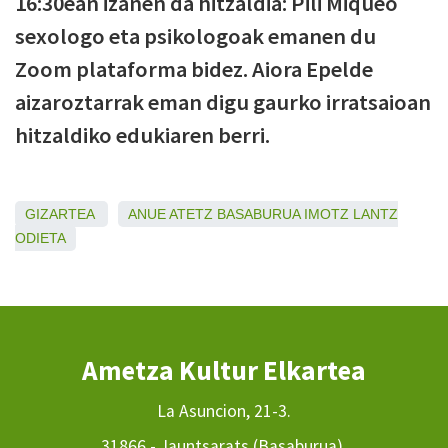
16:30ean izanen da hitzaldia: Pili Miqueo
sexologo eta psikologoak emanen du
Zoom plataforma bidez. Aiora Epelde
aizaroztarrak eman digu gaurko irratsaioan
hitzaldiko edukiaren berri.
GIZARTEA
ANUE
ATETZ
BASABURUA
IMOTZ
LANTZ
ODIETA
Ametza Kultur Elkartea
La Asuncion, 21-3.
31866 - Jauntsarats (Basaburua).