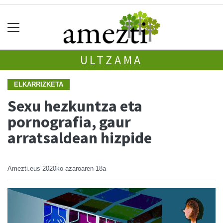
ULTZAMA
ELKARRIZKETA
Sexu hezkuntza eta
pornografia, gaur
arratsaldean hizpide
Amezti.eus
2020ko azaroaren 18a