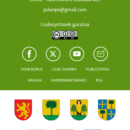
pulunpe@gmail.com
Codesyntaxek garatua
HONI BURUZ
LEGE OHARRA
PUBLIZITATEA
ARAUAK
HARREMANETARAKO
RSS