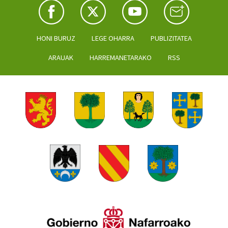
HONI BURUZ
LEGE OHARRA
PUBLIZITATEA
ARAUAK
HARREMANETARAKO
RSS