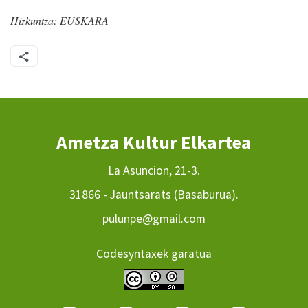
Hizkuntza:
EUSKARA
Ametza Kultur Elkartea
La Asuncion, 21-3.
31866 - Jauntsarats (Basaburua).
pulunpe@gmail.com
Codesyntaxek garatua