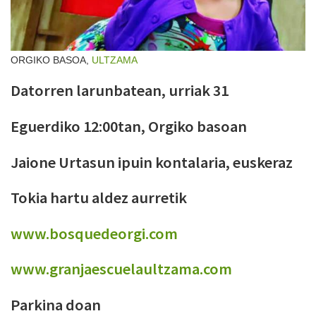
ORGIKO BASOA,
ULTZAMA
Datorren larunbatean, urriak 31
Eguerdiko 12:00tan, Orgiko basoan
Jaione Urtasun ipuin kontalaria, euskeraz
Tokia hartu aldez aurretik
www.bosquedeorgi.com
www.granjaescuelaultzama.com
Parkina doan