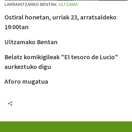
LARRAINTZARKO BENTAN,
ULTZAMA
Ostiral honetan, urriak 23, arratsaldeko
19:00tan
Ultzamako Bentan
Belatz komikigileak "El tesoro de Lucio"
aurkeztuko digu
Aforo mugatua