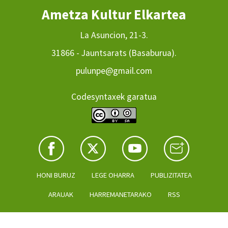
Ametza Kultur Elkartea
La Asuncion, 21-3.
31866 - Jauntsarats (Basaburua).
pulunpe@gmail.com
Codesyntaxek garatua
HONI BURUZ
LEGE OHARRA
PUBLIZITATEA
ARAUAK
HARREMANETARAKO
RSS