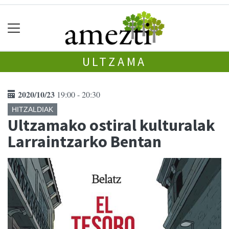
ULTZAMA
2020/10/23
19:00 - 20:30
HITZALDIAK
Ultzamako ostiral kulturalak
Larraintzarko Bentan