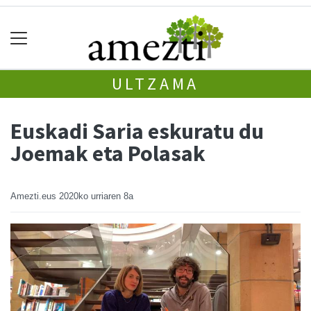
ULTZAMA
Euskadi Saria eskuratu du
Joemak eta Polasak
Amezti.eus
2020ko urriaren 8a