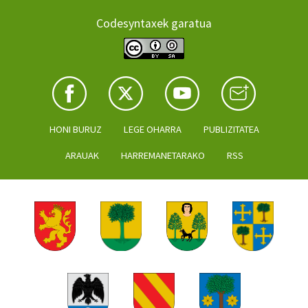
Codesyntaxek garatua
HONI BURUZ
LEGE OHARRA
PUBLIZITATEA
ARAUAK
HARREMANETARAKO
RSS