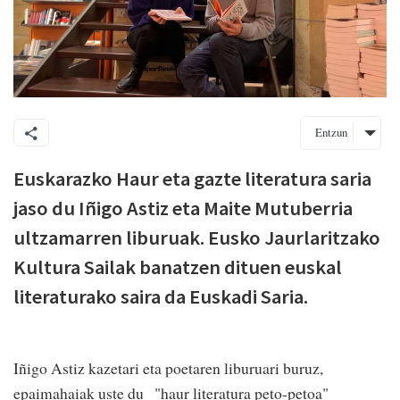
Entzun
Euskarazko Haur eta gazte literatura saria
jaso du Iñigo Astiz eta Maite Mutuberria
ultzamarren liburuak. Eusko Jaurlaritzako
Kultura Sailak banatzen dituen euskal
literaturako saira da Euskadi Saria.
Iñigo Astiz kazetari eta poetaren liburuari buruz,
epaimahaiak uste du "haur literatura peto-petoa"