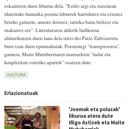
eskaintzen duen liburua dela. "Estilo argi eta zuzenean
idatzitako hamaika poema laburrek harridurez eta ezustez
beteko gaituzte, umore dotorez, tarteka baita beltzez eta
makarrez ere". Literaturaren alderik ludikoena
aldarrikatzen duen lana dela iritzi dio Patxi Zubizarreta
buru izan duen epaimahaiak. Poemategi "transgresorea",
gainera, Maite Mutuberriaren marrazkien "indar eta
konplizitate estetiko apartek" osatzen dute.
KULTURA
Erlazionatuak
'Joemak eta polasak'
liburua atera dute
Iñigo Astizek eta Maite
Mutuberriak