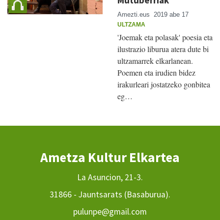
Amezti.eus
2019 abe 17
ULTZAMA
'Joemak eta polasak' poesia eta
ilustrazio liburua atera dute bi
ultzamarrek elkarlanean.
Poemen eta irudien bidez
irakurleari jostatzeko gonbitea
eg…
Ametza Kultur Elkartea
La Asuncion, 21-3.
31866 - Jauntsarats (Basaburua).
pulunpe@gmail.com