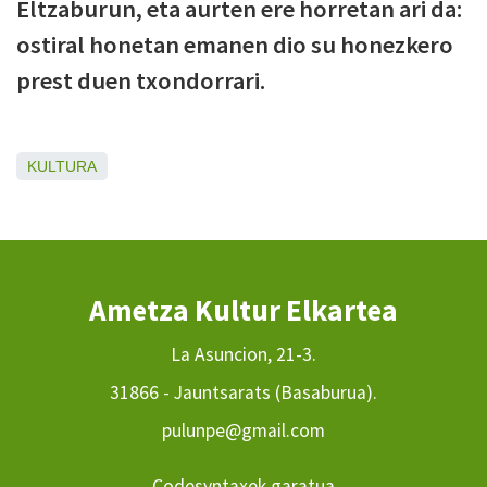
Eltzaburun, eta aurten ere horretan ari da:
ostiral honetan emanen dio su honezkero
prest duen txondorrari.
KULTURA
Ametza Kultur Elkartea
La Asuncion, 21-3.
31866 - Jauntsarats (Basaburua).
pulunpe@gmail.com
Codesyntaxek garatua