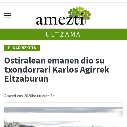
ULTZAMA
ELKARRIZKETA
Ostiralean emanen dio su
txondorrari Karlos Agirrek
Eltzaburun
Amezti.eus
2020ko urriaren 6a