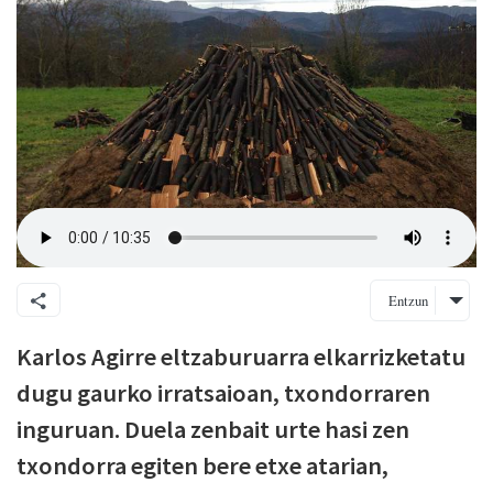
Entzun
Karlos Agirre eltzaburuarra elkarrizketatu
dugu gaurko irratsaioan, txondorraren
inguruan. Duela zenbait urte hasi zen
txondorra egiten bere etxe atarian,