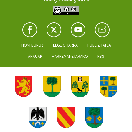
HONI BURUZ
LEGE OHARRA
PUBLIZITATEA
ARAUAK
HARREMANETARAKO
RSS