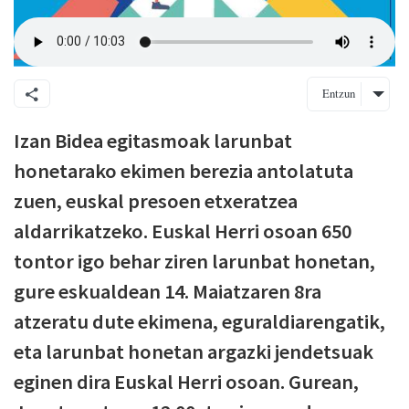
Entzun
Izan Bidea egitasmoak larunbat
honetarako ekimen berezia antolatuta
zuen, euskal presoen etxeratzea
aldarrikatzeko. Euskal Herri osoan 650
tontor igo behar ziren larunbat honetan,
gure eskualdean 14. Maiatzaren 8ra
atzeratu dute ekimena, eguraldiarengatik,
eta larunbat honetan argazki jendetsuak
eginen dira Euskal Herri osoan. Gurean,