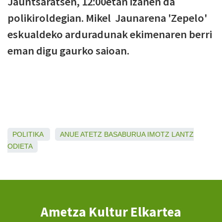
Jauntsaratsen, 12:00etan izanen da
polikiroldegian. Mikel Jaunarena 'Zepelo'
eskualdeko arduradunak ekimenaren berri
eman digu gaurko saioan.
POLITIKA
ANUE
ATETZ
BASABURUA
IMOTZ
LANTZ
ODIETA
Ametza Kultur Elkartea