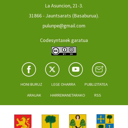
La Asuncion, 21-3.
31866 - Jauntsarats (Basaburua).
pulunpe@gmail.com
Codesyntaxek garatua
HONI BURUZ
LEGE OHARRA
PUBLIZITATEA
ARAUAK
HARREMANETARAKO
RSS