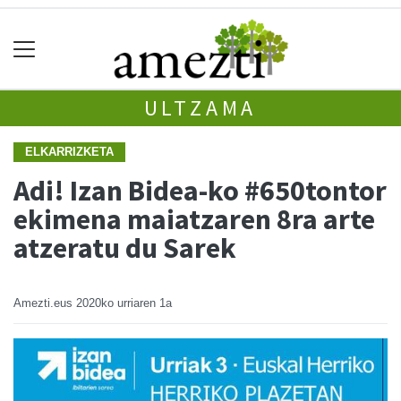
ULTZAMA
ELKARRIZKETA
Adi! Izan Bidea-ko #650tontor
ekimena maiatzaren 8ra arte
atzeratu du Sarek
Amezti.eus
2020ko urriaren 1a