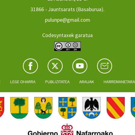
31866 - Jauntsarats (Basaburua).
pulunpe@gmail.com
Codesyntaxek garatua
Z
LEGE OHARRA
PUBLIZITATEA
ARAUAK
HARREMANETAR