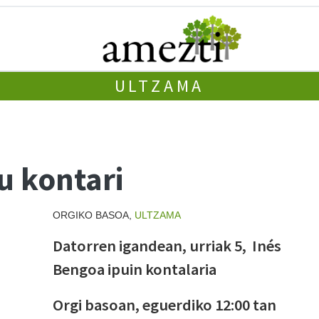
ULTZAMA
u kontari
ORGIKO BASOA,
ULTZAMA
Datorren igandean, urriak 5, Inés
Bengoa ipuin kontalaria
Orgi basoan, eguerdiko 12:00 tan