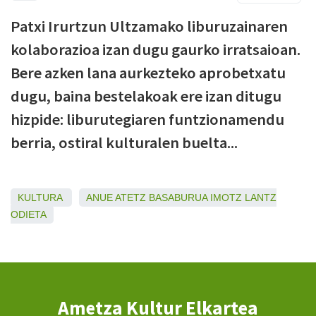
Patxi Irurtzun Ultzamako liburuzainaren
kolaborazioa izan dugu gaurko irratsaioan.
Bere azken lana aurkezteko aprobetxatu
dugu, baina bestelakoak ere izan ditugu
hizpide: liburutegiaren funtzionamendu
berria, ostiral kulturalen buelta...
KULTURA
ANUE
ATETZ
BASABURUA
IMOTZ
LANTZ
ODIETA
Ametza Kultur Elkartea