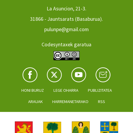
La Asuncion, 21-3.
31866 - Jauntsarats (Basaburua).
pulunpe@gmail.com
Codesyntaxek garatua
HONI BURUZ
LEGE OHARRA
PUBLIZITATEA
ARAUAK
HARREMANETARAKO
RSS