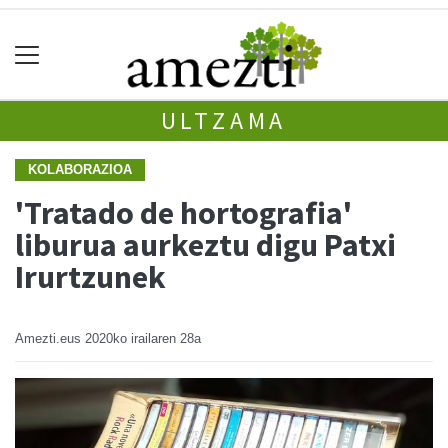
ULTZAMA
KOLABORAZIOA
'Tratado de hortografia'
liburua aurkeztu digu Patxi
Irurtzunek
Amezti.eus
2020ko irailaren 28a