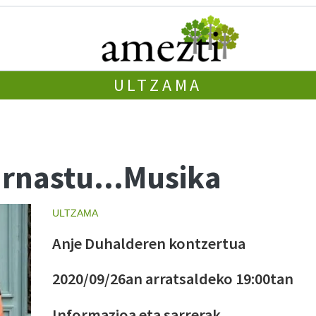
ULTZAMA
arnastu...Musika
ULTZAMA
Anje Duhalderen kontzertua
2020/09/26an arratsaldeko 19:00tan
Informazioa eta sarrerak