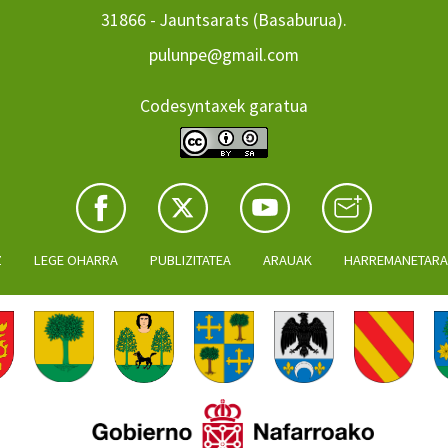
31866 - Jauntsarats (Basaburua).
pulunpe@gmail.com
Codesyntaxek garatua
Z
LEGE OHARRA
PUBLIZITATEA
ARAUAK
HARREMANETAR