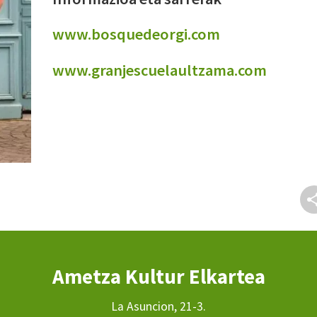
www.bosquedeorgi.com
www.granjescuelaultzama.com
Ametza Kultur Elkartea
La Asuncion, 21-3.