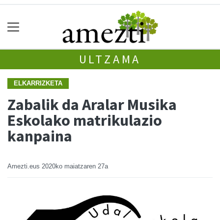
ULTZAMA
ELKARRIZKETA
Zabalik da Aralar Musika
Eskolako matrikulazio
kanpaina
Amezti.eus
2020ko maiatzaren 27a