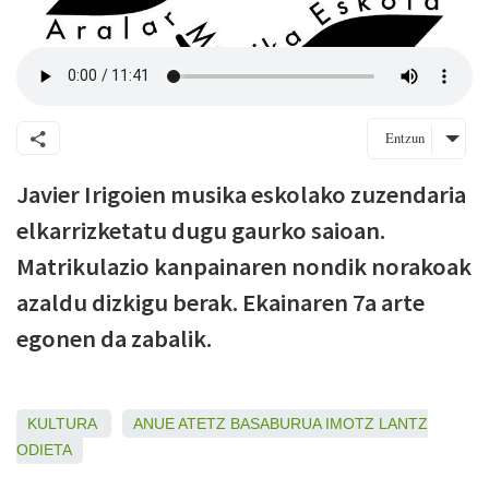
Entzun
Javier Irigoien musika eskolako zuzendaria
elkarrizketatu dugu gaurko saioan.
Matrikulazio kanpainaren nondik norakoak
azaldu dizkigu berak. Ekainaren 7a arte
egonen da zabalik.
KULTURA
ANUE
ATETZ
BASABURUA
IMOTZ
LANTZ
ODIETA