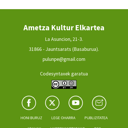
Ametza Kultur Elkartea
La Asuncion, 21-3.
31866 - Jauntsarats (Basaburua).
pulunpe@gmail.com
Codesyntaxek garatua
HONI BURUZ
LEGE OHARRA
PUBLIZITATEA