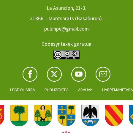
La Asuncion, 21-3.
31866 - Jauntsarats (Basaburua).
pulunpe@gmail.com
Codesyntaxek garatua
Z
LEGE OHARRA
PUBLIZITATEA
ARAUAK
HARREMANETAR