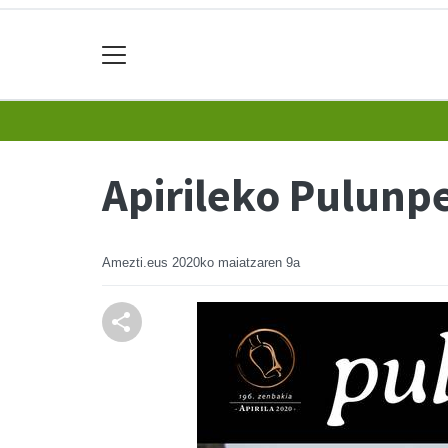
Apirileko Pulunpe
Amezti.eus
2020ko maiatzaren 9a