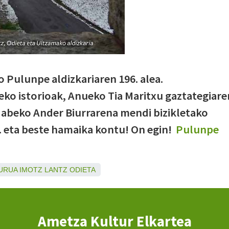
 Pulunpe aldizkariaren 196. alea.
ko istorioak, Anueko Tia Maritxu gaztategiare
dabeko Ander Biurrarena mendi bizikletako
... eta beste hamaika kontu! On egin!
Pulunpe
URUA
IMOTZ
LANTZ
ODIETA
Ametza Kultur Elkartea