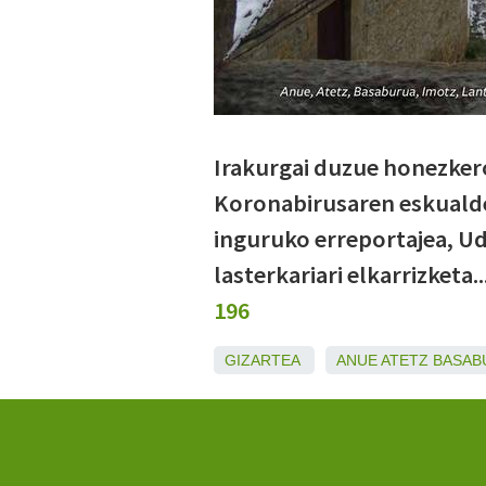
Irakurgai duzue honezkero
Koronabirusaren eskualde
inguruko erreportajea, U
lasterkariari elkarrizketa
196
GIZARTEA
ANUE
ATETZ
BASAB