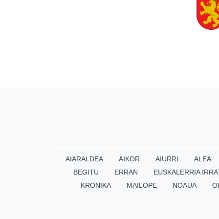
AIARALDEA
AIKOR
AIURRI
ALEA
BEGITU
ERRAN
EUSKALERRIA IRRA
KRONIKA
MAILOPE
NOAUA
O