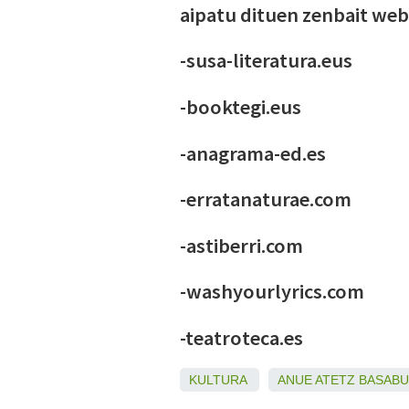
aipatu dituen zenbait we
-susa-literatura.eus
-booktegi.eus
-anagrama-ed.es
-erratanaturae.com
-astiberri.com
-washyourlyrics.com
-teatroteca.es
KULTURA
ANUE
ATETZ
BASAB