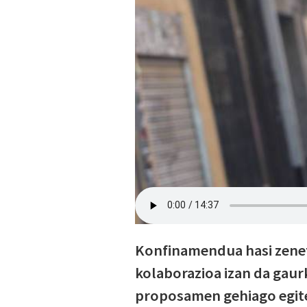
Konfinamendua hasi zeneti
kolaborazioa izan da gaurk
proposamen gehiago egit