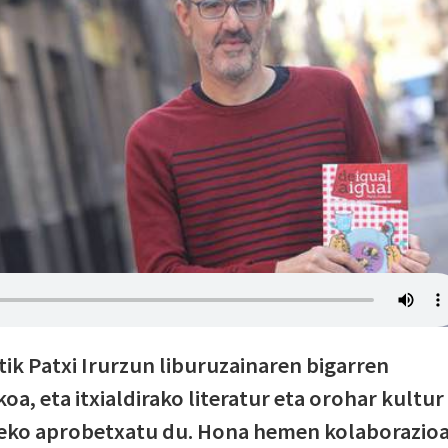
k Patxi Irurzun liburuzainaren bigarren
oa, eta itxialdirako literatur eta orohar kultur
eko aprobetxatu du. Hona hemen kolaborazio