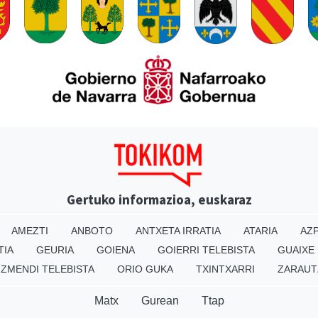
Gertuko informazioa, euskaraz
AMEZTI
ANBOTO
ANTXETA IRRATIA
ATARIA
AZP
TIA
GEURIA
GOIENA
GOIERRI TELEBISTA
GUAIXE
IZMENDI TELEBISTA
ORIO GUKA
TXINTXARRI
ZARAUT
Matx
Gurean
Ttap