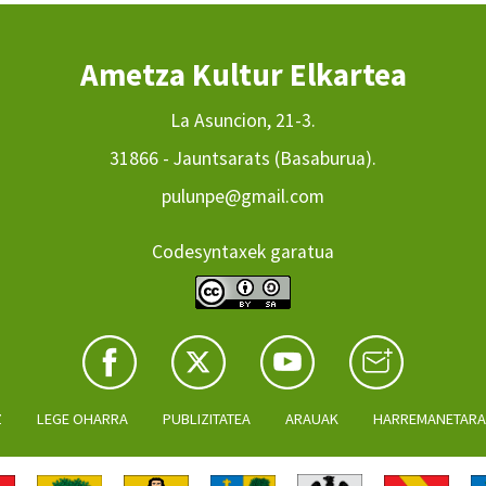
Ametza Kultur Elkartea
La Asuncion, 21-3.
31866 - Jauntsarats (Basaburua).
pulunpe@gmail.com
Codesyntaxek garatua
Z
LEGE OHARRA
PUBLIZITATEA
ARAUAK
HARREMANETAR