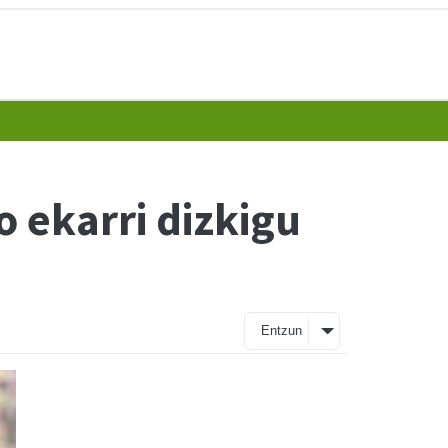
ekarri dizkigu
Entzun