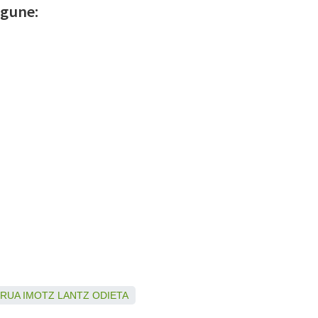
bgune:
URUA
IMOTZ
LANTZ
ODIETA