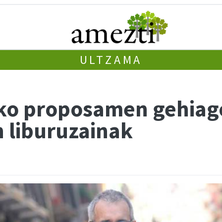
ULTZAMA
o proposamen gehiago 
n liburuzainak