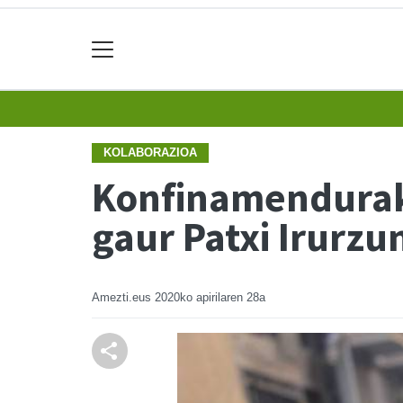
KOLABORAZIOA
Konfinamendurak
gaur Patxi Irurzu
Amezti.eus
2020ko apirilaren 28a