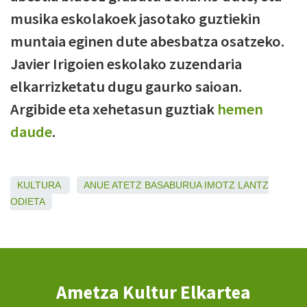
musika eskolakoek jasotako guztiekin
muntaia eginen dute abesbatza osatzeko.
Javier Irigoien eskolako zuzendaria
elkarrizketatu dugu gaurko saioan.
Argibide eta xehetasun guztiak
hemen
daude
.
KULTURA
ANUE
ATETZ
BASABURUA
IMOTZ
LANTZ
ODIETA
Ametza Kultur Elkartea