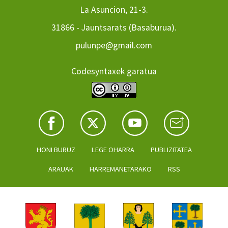
La Asuncion, 21-3.
31866 - Jauntsarats (Basaburua).
pulunpe@gmail.com
Codesyntaxek garatua
HONI BURUZ
LEGE OHARRA
PUBLIZITATEA
ARAUAK
HARREMANETARAKO
RSS