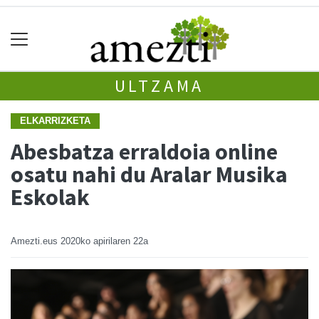
ULTZAMA
ELKARRIZKETA
Abesbatza erraldoia online
osatu nahi du Aralar Musika
Eskolak
Amezti.eus
2020ko apirilaren 22a