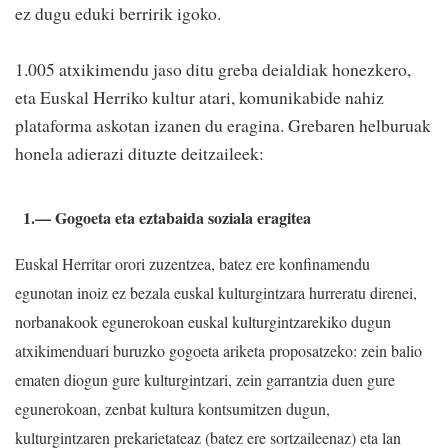
ez dugu eduki berririk igoko.
1.005 atxikimendu jaso ditu greba deialdiak honezkero,
eta Euskal Herriko kultur atari, komunikabide nahiz
plataforma askotan izanen du eragina. Grebaren helburuak
honela adierazi dituzte deitzaileek:
1.— Gogoeta eta eztabaida soziala eragitea
Euskal Herritar orori zuzentzea, batez ere konfinamendu
egunotan inoiz ez bezala euskal kulturgintzara hurreratu direnei,
norbanakook egunerokoan euskal kulturgintzarekiko dugun
atxikimenduari buruzko gogoeta ariketa proposatzeko: zein balio
ematen diogun gure kulturgintzari, zein garrantzia duen gure
egunerokoan, zenbat kultura kontsumitzen dugun,
kulturgintzaren prekarietateaz (batez ere sortzaileenaz) eta lan