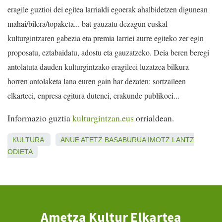
eragile guztioi dei egitea larrialdi egoerak ahalbidetzen digunean
mahai/bilera/topaketa... bat gauzatu dezagun euskal
kulturgintzaren gabezia eta premia larriei aurre egiteko zer egin
proposatu, eztabaidatu, adostu eta gauzatzeko. Deia beren beregi
antolatuta dauden kulturgintzako eragileei luzatzea bilkura
horren antolaketa lana euren gain har dezaten: sortzaileen
elkarteei, enpresa egitura dutenei, erakunde publikoei...
Informazio guztia
kulturgintzan.eus
orrialdean.
KULTURA
ANUE
ATETZ
BASABURUA
IMOTZ
LANTZ
ODIETA
Ametza Kultur Elkartea