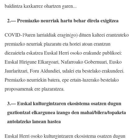
baldintza kaxkarrez ohartzen garen...
2.— Premiazko neurriak hartu behar direla exigitzea
COVID-19aren larrialdiak eragin(go) dituen kalteei erantzuteko
premiazko neurriak plazaratu eta horiei atoan erantzun
diezaietela eskatzea Euskal Herri osoko erakunde publikoei:
Euskal Hirigune Elkargoari, Nafarroako Gobernuari, Eusko
Jaurlaritzari, Foru Aldundiei, udalei eta bestelako erakundeei.
Premiazko neurriekin batera, epe ertain-luzerako bestelako
proposamenak ere plazaratzea.
3.— Euskal kulturgintzaren ekosistema osatzen dugun
guztiontzat elkargunea izango den mahai/bilera/topaketa
antolatzeko lanean hastea
Euskal Herri osoko kulturgintzaren ekosistema osatzen dugun