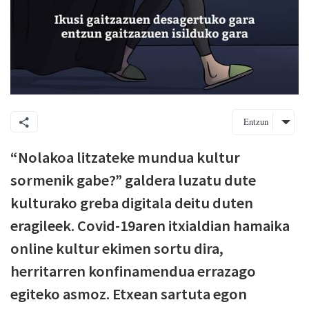
Entzun
“Nolakoa litzateke mundua kultur
sormenik gabe?” galdera luzatu dute
kulturako greba digitala deitu duten
eragileek. Covid-19aren itxialdian hamaika
online kultur ekimen sortu dira,
herritarren konfinamendua errazago
egiteko asmoz. Etxean sartuta egon