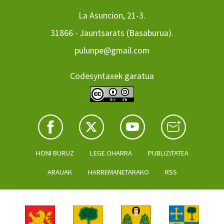
La Asuncion, 21-3.
31866 - Jauntsarats (Basaburua).
pulunpe@gmail.com
Codesyntaxek garatua
HONI BURUZ
LEGE OHARRA
PUBLIZITATEA
ARAUAK
HARREMANETARAKO
RSS