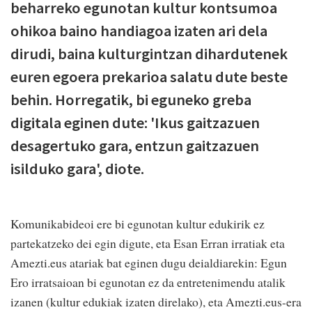
beharreko egunotan kultur kontsumoa
ohikoa baino handiagoa izaten ari dela
dirudi, baina kulturgintzan dihardutenek
euren egoera prekarioa salatu dute beste
behin. Horregatik, bi eguneko greba
digitala eginen dute: 'Ikus gaitzazuen
desagertuko gara, entzun gaitzazuen
isilduko gara', diote.
Komunikabideoi ere bi egunotan kultur edukirik ez
partekatzeko dei egin digute, eta Esan Erran irratiak eta
Amezti.eus atariak bat eginen dugu deialdiarekin: Egun
Ero irratsaioan bi egunotan ez da entretenimendu atalik
izanen (kultur edukiak izaten direlako), eta Amezti.eus-era