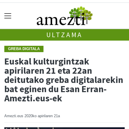
ULTZAMA
GREBA DIGITALA
Euskal kulturgintzak
apirilaren 21 eta 22an
deitutako greba digitalarekin
bat eginen du Esan Erran-
Amezti.eus-ek
Amezti.eus
2020ko apirilaren 21a