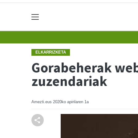
ELKARRIZKETA
Gorabeherak webs
zuzendariak
Amezti.eus
2020ko apirilaren 1a