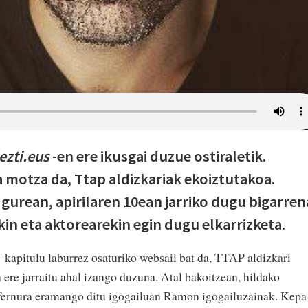
zti.eus
-en ere ikusgai duzue ostiraletik.
 motza da, Ttap aldizkariak ekoiztutakoa.
urean, apirilaren 10ean jarriko dugu bigarren
in eta aktorearekin egin dugu elkarrizketa.
 kapitulu laburrez osaturiko websail bat da, TTAP aldizkari
 ere jarraitu ahal izango duzuna. Atal bakoitzean, hildako
nfernura eramango ditu igogailuan Ramon igogailuzainak. Kepa