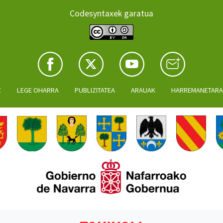
Codesyntaxek garatua
Z
LEGE OHARRA
PUBLIZITATEA
ARAUAK
HARREMANETAR