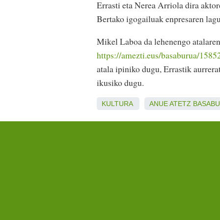
Errasti eta Nerea Arriola dira akto
Bertako igogailuak enpresaren lagu
Mikel Laboa da lehenengo atalaren
https://amezti.eus/basaburua/158
atala ipiniko dugu, Errastik aurre
ikusiko dugu.
KULTURA
ANUE
ATETZ
BASAB