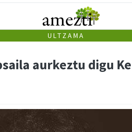
ULTZAMA
aila aurkeztu digu Kep