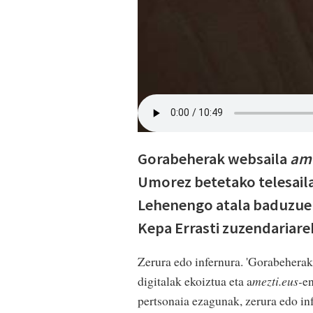
Gorabeherak websaila
ame
Umorez betetako telesaila
Lehenengo atala baduzue g
Kepa Errasti zuzendariarek
Zerura edo infernura. 'Gorabeherak'
digitalak ekoiztua eta a
mezti.eus-
en
pertsonaia ezagunak, zerura edo i