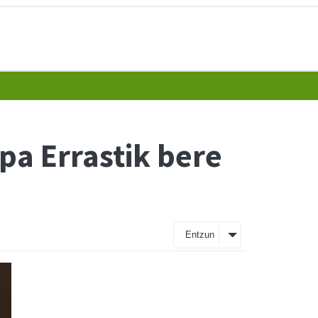
a Errastik bere
Entzun