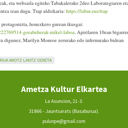
reak, eta websaila egiteko Tabakalerako 2deo Laborategiaren et
ntza izan dugu. Ttap aldizkaria:
https://labur.eus/ttap
 protagonizta, honezkero gurean ikusgai:
5222769514-gorabeherak-mikel-laboa
. Apirilaren 10ean bigarre
ratu digunez, Marilyn Monroe zerurako edo infernurako bidean
URUA
IMOTZ
LANTZ
ODIETA
Ametza Kultur Elkartea
La Asuncion, 21-3.
31866 - Jauntsarats (Basaburua).
pulunpe@gmail.com