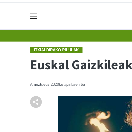
ITXIALDIRAKO PILULAK
Euskal Gaizkilea
Amezti.eus
2020ko apirilaren 6a