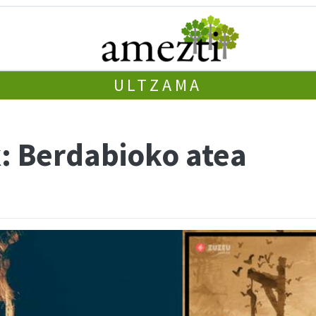
ULTZAMA
k: Berdabioko atea