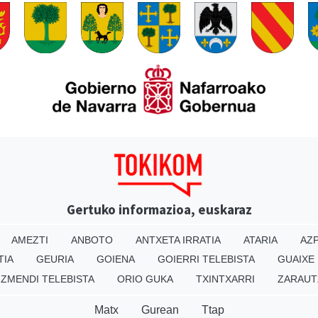
Gertuko informazioa, euskaraz
AMEZTI
ANBOTO
ANTXETA IRRATIA
ATARIA
AZP
TIA
GEURIA
GOIENA
GOIERRI TELEBISTA
GUAIXE
IZMENDI TELEBISTA
ORIO GUKA
TXINTXARRI
ZARAUT
Matx
Gurean
Ttap