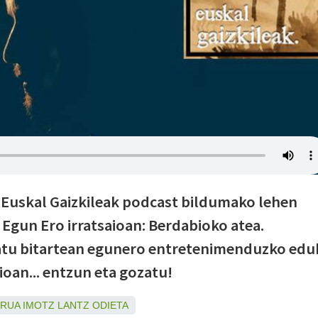
o Euskal Gaizkileak podcast bildumako lehen
Egun Ero irratsaioan: Berdabioko atea.
atu bitartean egunero entretenimenduzko edu
ioan... entzun eta gozatu!
URUA
IMOTZ
LANTZ
ODIETA