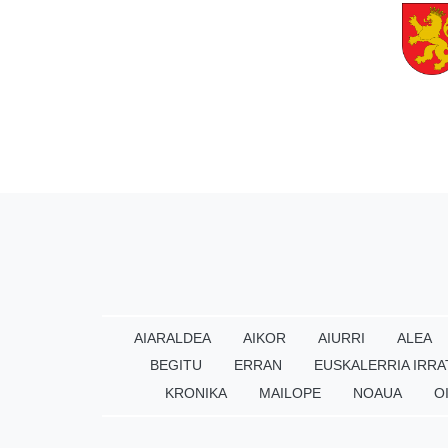
AIARALDEA
AIKOR
AIURRI
ALEA
BEGITU
ERRAN
EUSKALERRIA IRRA
KRONIKA
MAILOPE
NOAUA
O