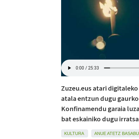
Zuzeu.eus atari digitalek
atala entzun dugu gaurko 
Konfinamendu garaia luz
bat eskainiko dugu irratsa
KULTURA
ANUE
ATETZ
BASAB