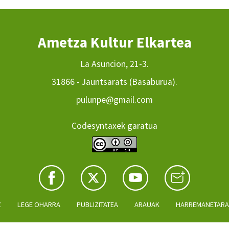
Ametza Kultur Elkartea
La Asuncion, 21-3.
31866 - Jauntsarats (Basaburua).
pulunpe@gmail.com
Codesyntaxek garatua
Z
LEGE OHARRA
PUBLIZITATEA
ARAUAK
HARREMANETAR