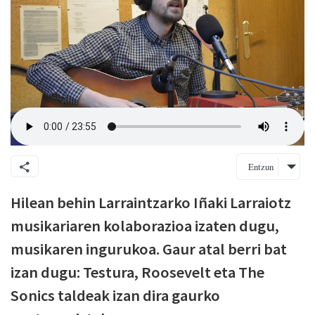
Entzun
Hilean behin Larraintzarko Iñaki Larraiotz
musikariaren kolaborazioa izaten dugu,
musikaren ingurukoa. Gaur atal berri bat
izan dugu: Testura, Roosevelt eta The
Sonics taldeak izan dira gaurko