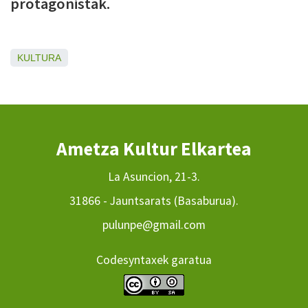
protagonistak.
KULTURA
Ametza Kultur Elkartea
La Asuncion, 21-3.
31866 - Jauntsarats (Basaburua).
pulunpe@gmail.com
Codesyntaxek garatua