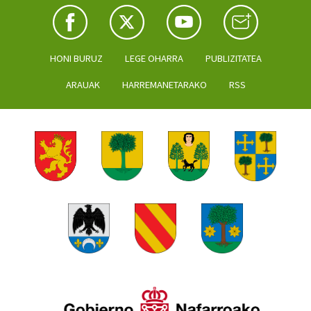
HONI BURUZ
LEGE OHARRA
PUBLIZITATEA
ARAUAK
HARREMANETARAKO
RSS