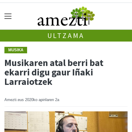
ULTZAMA
MUSIKA
Musikaren atal berri bat
ekarri digu gaur Iñaki
Larraiotzek
Amezti.eus
2020ko apirilaren 2a