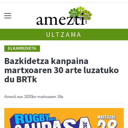
ULTZAMA
ELKARRIZKETA
Bazkidetza kanpaina
martxoaren 30 arte luzatuko
du BRTk
Amezti.eus
2020ko martxoaren 18a