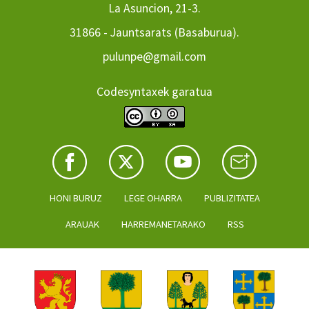
La Asuncion, 21-3.
31866 - Jauntsarats (Basaburua).
pulunpe@gmail.com
Codesyntaxek garatua
HONI BURUZ
LEGE OHARRA
PUBLIZITATEA
ARAUAK
HARREMANETARAKO
RSS