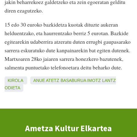
jakin beharrekoez galdetzeko eta zein egoeratan gelditu
diren ezagutzeko.
15 edo 30 euroko bazkidetza kuotak dituzte aukeran
helduentzako, eta haurrentzako berriz 5 eurotan. Bazkide
egitearekin udaberrira atzeratu duten errugbi gaupasarako
sarrera eskuratuko dute kanpainarekin bat egiten dutenek.
Martxoaren 28ko jaiaren sarrera honezkero bazutenek,
salmenta puntuetako telefonoetara deitu beharko dute.
KIROLA
ANUE
ATETZ
BASABURUA
IMOTZ
LANTZ
ODIETA
Ametza Kultur Elkartea