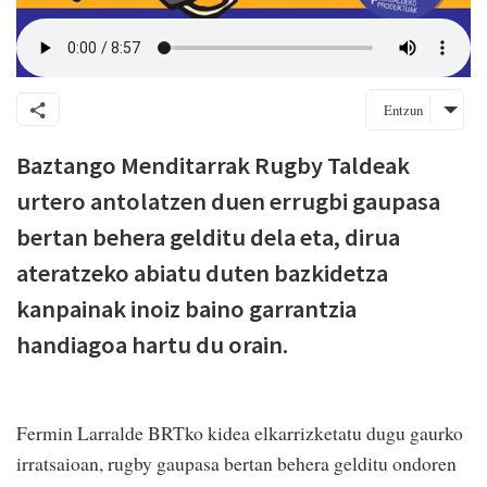
Entzun
Baztango Menditarrak Rugby Taldeak
urtero antolatzen duen errugbi gaupasa
bertan behera gelditu dela eta, dirua
ateratzeko abiatu duten bazkidetza
kanpainak inoiz baino garrantzia
handiagoa hartu du orain.
Fermin Larralde BRTko kidea elkarrizketatu dugu gaurko
irratsaioan, rugby gaupasa bertan behera gelditu ondoren