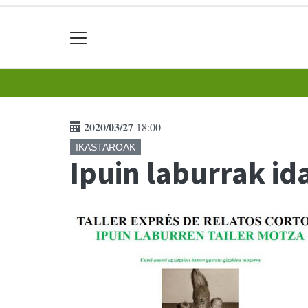
2020/03/27
18:00
IKASTAROAK
Ipuin laburrak id