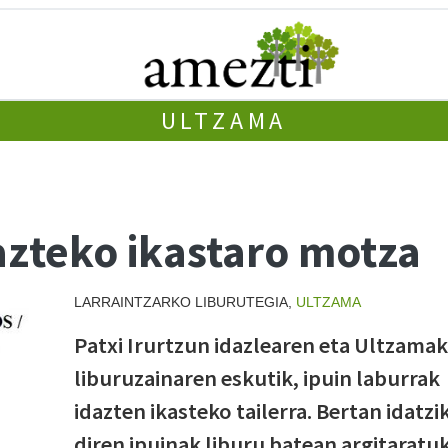
ULTZAMA
azteko ikastaro motza
LARRAINTZARKO LIBURUTEGIA,
ULTZAMA
Patxi Irurtzun idazlearen eta Ultzama
liburuzainaren eskutik, ipuin laburrak
idazten ikasteko tailerra. Bertan idatzi
diren ipuinak liburu batean argitaratu