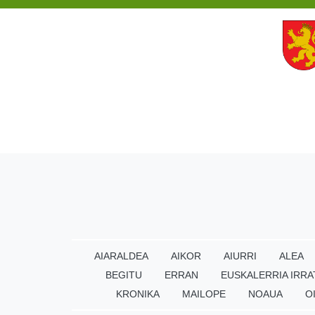
AIARALDEA
AIKOR
AIURRI
ALEA
BEGITU
ERRAN
EUSKALERRIA IRRA
KRONIKA
MAILOPE
NOAUA
O