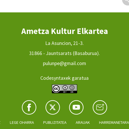
Ametza Kultur Elkartea
La Asuncion, 21-3.
31866 - Jauntsarats (Basaburua).
pulunpe@gmail.com
Codesyntaxek garatua
Z
LEGE OHARRA
PUBLIZITATEA
ARAUAK
HARREMANETAR