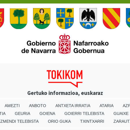
Gertuko informazioa, euskaraz
AMEZTI
ANBOTO
ANTXETA IRRATIA
ATARIA
AZP
TIA
GEURIA
GOIENA
GOIERRI TELEBISTA
GUAIXE
IZMENDI TELEBISTA
ORIO GUKA
TXINTXARRI
ZARAUT