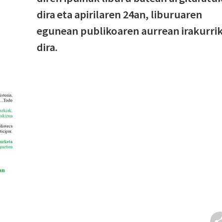
dira eta apirilaren 24an, liburuaren
egunean publikoaren aurrean irakurri
dira.