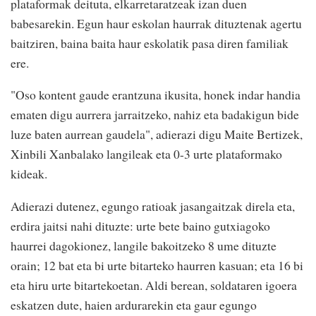
plataformak deituta, elkarretaratzeak izan duen
babesarekin. Egun haur eskolan haurrak dituztenak agertu
baitziren, baina baita haur eskolatik pasa diren familiak
ere.
"Oso kontent gaude erantzuna ikusita, honek indar handia
ematen digu aurrera jarraitzeko, nahiz eta badakigun bide
luze baten aurrean gaudela", adierazi digu Maite Bertizek,
Xinbili Xanbalako langileak eta 0-3 urte plataformako
kideak.
Adierazi dutenez, egungo ratioak jasangaitzak direla eta,
erdira jaitsi nahi dituzte: urte bete baino gutxiagoko
haurrei dagokionez, langile bakoitzeko 8 ume dituzte
orain; 12 bat eta bi urte bitarteko haurren kasuan; eta 16 bi
eta hiru urte bitartekoetan. Aldi berean, soldataren igoera
eskatzen dute, haien ardurarekin eta gaur egungo