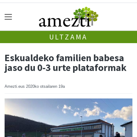
ULTZAMA
Eskualdeko familien babesa
jaso du 0-3 urte plataformak
Amezti.eus
2020ko otsailaren 19a