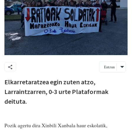
Entzun
Elkarretaratzea egin zuten atzo,
Larraintzarren, 0-3 urte Plataformak
deituta.
Pozik agertu dira Xinbili Xanbala haur eskolatik,