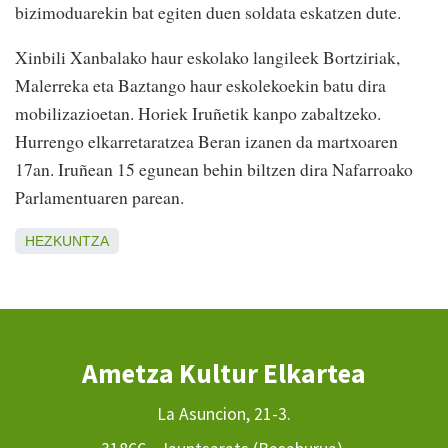
bizimoduarekin bat egiten duen soldata eskatzen dute.
Xinbili Xanbalako haur eskolako langileek Bortziriak,
Malerreka eta Baztango haur eskolekoekin batu dira
mobilizazioetan. Horiek Iruñetik kanpo zabaltzeko.
Hurrengo elkarretaratzea Beran izanen da martxoaren
17an. Iruñean 15 egunean behin biltzen dira Nafarroako
Parlamentuaren parean.
HEZKUNTZA
Ametza Kultur Elkartea
La Asuncion, 21-3.