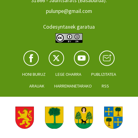
31866 - Jauntsarats (Basaburua).
pulunpe@gmail.com
Codesyntaxek garatua
HONI BURUZ
LEGE OHARRA
PUBLIZITATEA
ARAUAK
HARREMANETARAKO
RSS