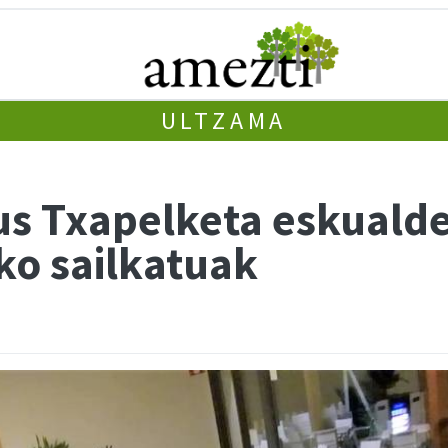
ULTZAMA
us Txapelketa eskuald
ko sailkatuak