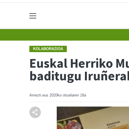
KOLABORAZIOA
Euskal Herriko M
baditugu Iruñera
Amezti.eus
2020ko otsailaren 18a