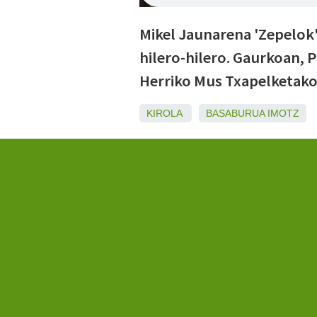
Mikel Jaunarena 'Zepelok'
hilero-hilero. Gaurkoan, 
Herriko Mus Txapelketako 
KIROLA
BASABURUA
IMOTZ