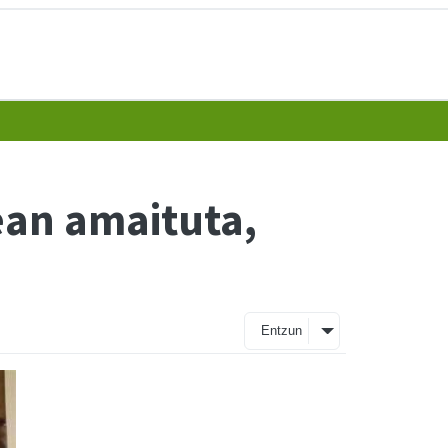
ean amaituta,
Entzun