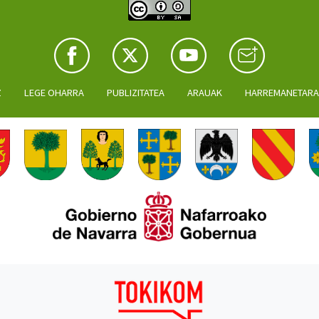
Z
LEGE OHARRA
PUBLIZITATEA
ARAUAK
HARREMANETAR