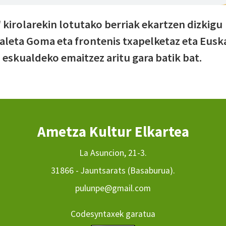
 kirolarekin lotutako berriak ekartzen dizkigu
Paleta Goma eta frontenis txapelketaz eta Eusk
eskualdeko emaitzez aritu gara batik bat.
Ametza Kultur Elkartea
La Asuncion, 21-3.
31866 - Jauntsarats (Basaburua).
pulunpe@gmail.com
Codesyntaxek garatua