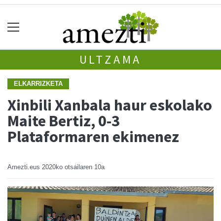
ULTZAMA
ELKARRIZKETA
Xinbili Xanbala haur eskolako
Maite Bertiz, 0-3
Plataformaren ekimenez
Amezti.eus
2020ko otsailaren 10a