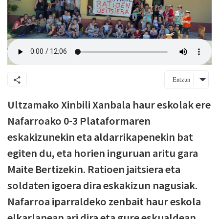
Entzun
Ultzamako Xinbili Xanbala haur eskolak ere
Nafarroako 0-3 Plataformaren
eskakizunekin eta aldarrikapenekin bat
egiten du, eta horien inguruan aritu gara
Maite Bertizekin. Ratioen jaitsiera eta
soldaten igoera dira eskakizun nagusiak.
Nafarroa iparraldeko zenbait haur eskola
elkarlanean ari dira eta gure eskualdean