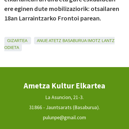
ere eginen dute mobilizaziorik: otsailaren
18an Larraintzarko Frontoi parean.
GIZARTEA
ANUE
ATETZ
BASABURUA
IMOTZ
LANTZ
ODIETA
Ametza Kultur Elkartea
La Asuncion, 21-3.
31866 - Jauntsarats (Basaburua).
pulunpe@gmail.com