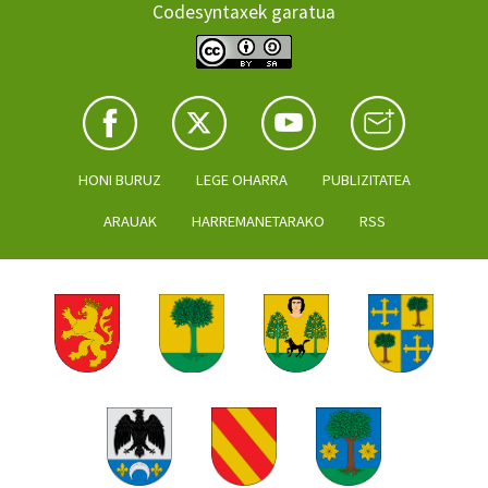
Codesyntaxek garatua
HONI BURUZ
LEGE OHARRA
PUBLIZITATEA
ARAUAK
HARREMANETARAKO
RSS