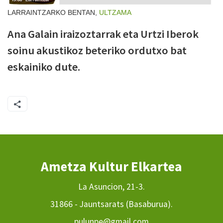
LARRAINTZARKO BENTAN,
ULTZAMA
Ana Galain iraizoztarrak eta Urtzi Iberok
soinu akustikoz beteriko ordutxo bat
eskainiko dute.
Ametza Kultur Elkartea
La Asuncion, 21-3.
31866 - Jauntsarats (Basaburua).
pulunpe@gmail.com