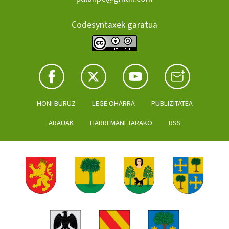
Codesyntaxek garatua
HONI BURUZ
LEGE OHARRA
PUBLIZITATEA
ARAUAK
HARREMANETARAKO
RSS