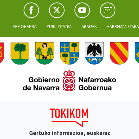
Z
LEGE OHARRA
PUBLIZITATEA
ARAUAK
HARREMANETAR
Gertuko informazioa, euskaraz