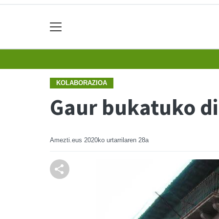
KOLABORAZIOA
Gaur bukatuko di
Amezti.eus
2020ko urtarrilaren 28a