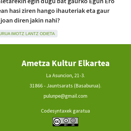
aletarekin egin dugu bat gaurko Egun Ero
ean hasi ziren hango ihauteriak eta gaur
joan diren jakin nahi?
URUA
IMOTZ
LANTZ
ODIETA
Ametza Kultur Elkartea
La Asuncion, 21-3.
31866 - Jauntsarats (Basaburua).
pulunpe@gmail.com
Codesyntaxek garatua