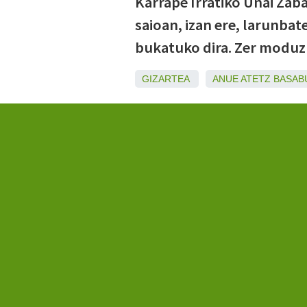
Karrape Irratiko Unai Zab
saioan, izan ere, larunbat
bukatuko dira. Zer moduz 
GIZARTEA
ANUE
ATETZ
BASAB