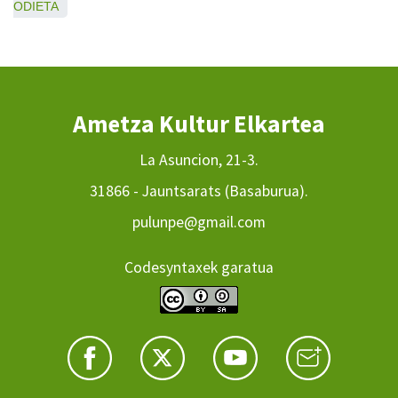
ODIETA
Ametza Kultur Elkartea
La Asuncion, 21-3.
31866 - Jauntsarats (Basaburua).
pulunpe@gmail.com
Codesyntaxek garatua