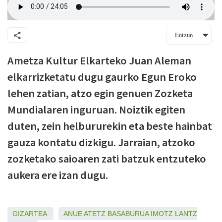
Entzun
Ametza Kultur Elkarteko Juan Aleman
elkarrizketatu dugu gaurko Egun Eroko
lehen zatian, atzo egin genuen Zozketa
Mundialaren inguruan. Noiztik egiten
duten, zein helbururekin eta beste hainbat
gauza kontatu dizkigu. Jarraian, atzoko
zozketako saioaren zati batzuk entzuteko
aukera ere izan dugu.
GIZARTEA
ANUE
ATETZ
BASABURUA
IMOTZ
LANTZ