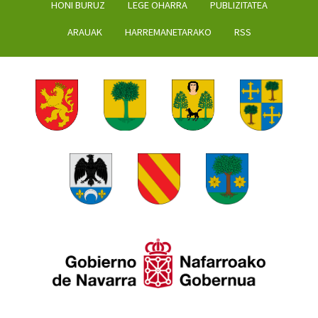
HONI BURUZ
LEGE OHARRA
PUBLIZITATEA
ARAUAK
HARREMANETARAKO
RSS