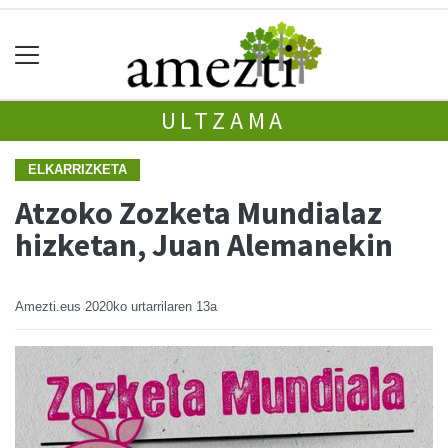
ULTZAMA
ELKARRIZKETA
Atzoko Zozketa Mundialaz
hizketan, Juan Alemanekin
Amezti.eus
2020ko urtarrilaren 13a