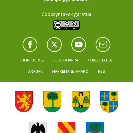
Codesyntaxek garatua
HONI BURUZ
LEGE OHARRA
PUBLIZITATEA
ARAUAK
HARREMANETARAKO
RSS