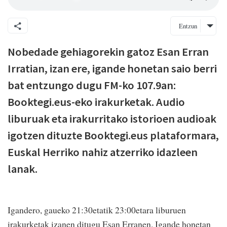
Entzun
Nobedade gehiagorekin gatoz Esan Erran
Irratian, izan ere, igande honetan saio berri
bat entzungo dugu FM-ko 107.9an:
Booktegi.eus-eko irakurketak. Audio
liburuak eta irakurritako istorioen audioak
igotzen dituzte Booktegi.eus plataformara,
Euskal Herriko nahiz atzerriko idazleen
lanak.
Igandero, gaueko 21:30etatik 23:00etara liburuen
irakurketak izanen ditugu Esan Erranen. Igande honetan