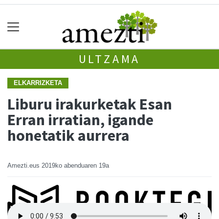
ULTZAMA
ELKARRIZKETA
Liburu irakurketak Esan
Erran irratian, igande
honetatik aurrera
Amezti.eus
2019ko abenduaren 19a