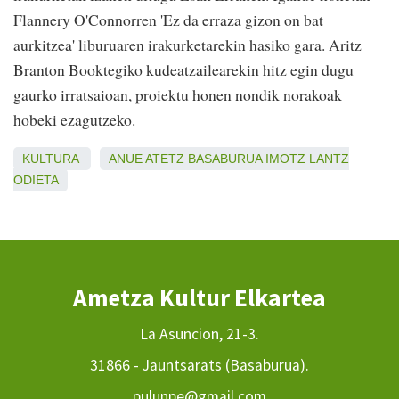
Flannery O'Connorren 'Ez da erraza gizon on bat
aurkitzea' liburuaren irakurketarekin hasiko gara. Aritz
Branton Booktegiko kudeatzailearekin hitz egin dugu
gaurko irratsaioan, proiektu honen nondik norakoak
hobeki ezagutzeko.
KULTURA
ANUE
ATETZ
BASABURUA
IMOTZ
LANTZ
ODIETA
Ametza Kultur Elkartea
La Asuncion, 21-3.
31866 - Jauntsarats (Basaburua).
pulunpe@gmail.com