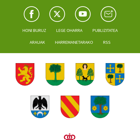
HONI BURUZ
LEGE OHARRA
PUBLIZITATEA
ARAUAK
HARREMANETARAKO
RSS