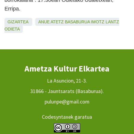
borrokalaria”. 17:30ean Odietako Udaletxean,
Erripa.
GIZARTEA
ANUE
ATETZ
BASABURUA
IMOTZ
LANTZ
ODIETA
Ametza Kultur Elkartea
La Asuncion, 21-3.
31866 - Jauntsarats (Basaburua).
pulunpe@gmail.com
Codesyntaxek garatua