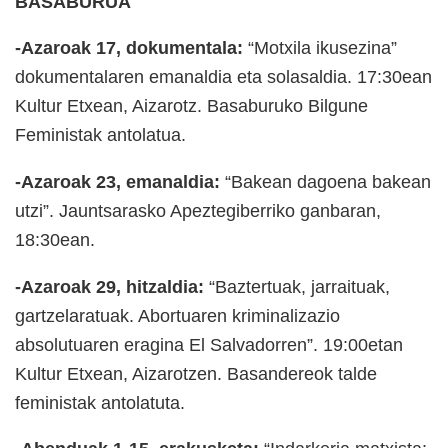
BASABURUA
-Azaroak 17, dokumentala:
“Motxila ikusezina”
dokumentalaren emanaldia eta solasaldia. 17:30ean
Kultur Etxean, Aizarotz. Basaburuko Bilgune
Feministak antolatua.
-Azaroak 23, emanaldia:
“Bakean dagoena bakean
utzi”. Jauntsarasko Apeztegiberriko ganbaran,
18:30ean.
-Azaroak 29, hitzaldia:
“Baztertuak, jarraituak,
gartzelaratuak. Abortuaren kriminalizazio
absolutuaren eragina El Salvadorren”. 19:00etan
Kultur Etxean, Aizarotzen. Basandereok talde
feministak antolatuta.