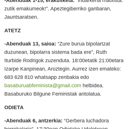
-Abenduak 1-15, erakusketa:
“Indarkeria matxista:
zutik emakumeok!”. Apeztegiberriko ganbaran,
Jauntsaratsen.
ATETZ
-Abenduak 13, saioa:
“Zure burua bipolartzat
duzunean, bipolarra sistema bada ere”,
Ruth
Iturbide Rodrigok zuzenduta. 18:00etatik 21:00etara
Izarpe Kanpinean, Aroztegin. Aurrez izen emateko:
683 628 810 whatsapp zenbakia edo
basaburuabfeminista@gmail.com
helbidea.
Basaburuko Bilgune Feministak antolatua.
ODIETA
-Abenduak 6, antzerkia:
“Gerbera luchadora