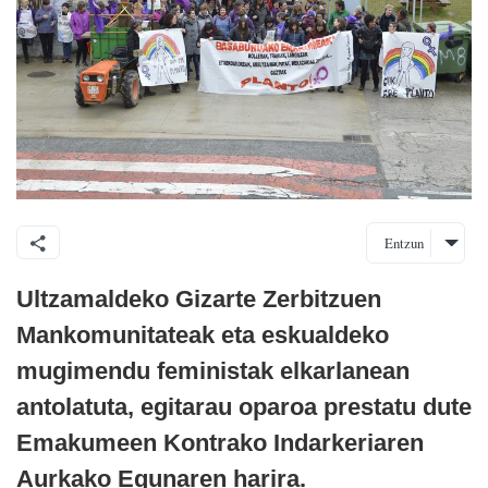
Entzun
Ultzamaldeko Gizarte Zerbitzuen
Mankomunitateak eta eskualdeko
mugimendu feministak elkarlanean
antolatuta, egitarau oparoa prestatu dute
Emakumeen Kontrako Indarkeriaren
Aurkako Egunaren harira.