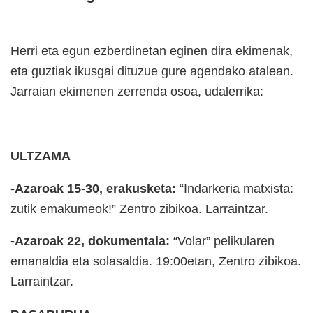
Herri eta egun ezberdinetan eginen dira ekimenak,
eta guztiak ikusgai dituzue gure agendako atalean.
Jarraian ekimenen zerrenda osoa, udalerrika:
ULTZAMA
-Azaroak 15-30, erakusketa:
“Indarkeria matxista:
zutik emakumeok!” Zentro zibikoa. Larraintzar.
-Azaroak 22, dokumentala:
“Volar” pelikularen
emanaldia eta solasaldia. 19:00etan, Zentro zibikoa.
Larraintzar.