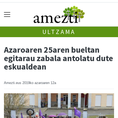
ULTZAMA
Azaroaren 25aren bueltan
egitarau zabala antolatu dute
eskualdean
Amezti.eus
2019ko azaroaren 12a