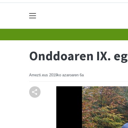
Onddoaren IX. eg
Amezti.eus
2019ko azaroaren 6a