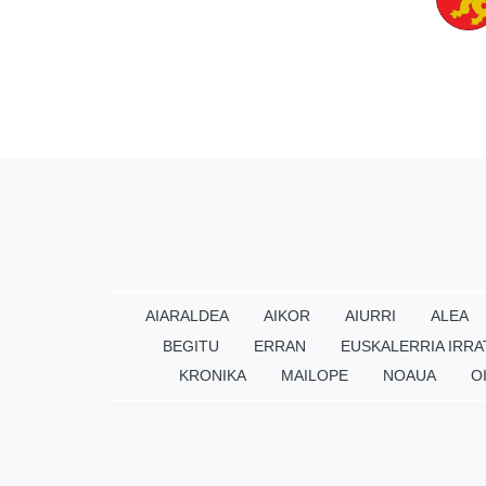
AIARALDEA
AIKOR
AIURRI
ALEA
BEGITU
ERRAN
EUSKALERRIA IRRA
KRONIKA
MAILOPE
NOAUA
O