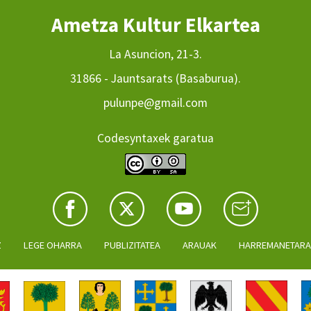
Ametza Kultur Elkartea
La Asuncion, 21-3.
31866 - Jauntsarats (Basaburua).
pulunpe@gmail.com
Codesyntaxek garatua
Z
LEGE OHARRA
PUBLIZITATEA
ARAUAK
HARREMANETAR