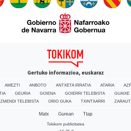
Gertuko informazioa, euskaraz
AMEZTI
ANBOTO
ANTXETA IRRATIA
ATARIA
AZP
TIA
GEURIA
GOIENA
GOIERRI TELEBISTA
GUAIXE
IZMENDI TELEBISTA
ORIO GUKA
TXINTXARRI
ZARAUT
Matx
Gurean
Ttap
Tokikom publizitatea