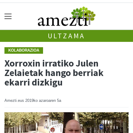
ULTZAMA
KOLABORAZIOA
Xorroxin irratiko Julen
Zelaietak hango berriak
ekarri dizkigu
Amezti.eus
2019ko azaroaren 5a