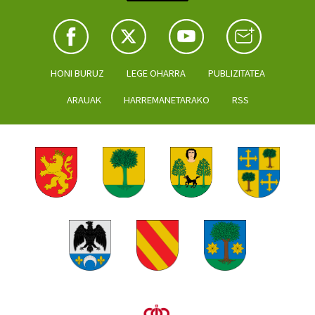
HONI BURUZ
LEGE OHARRA
PUBLIZITATEA
ARAUAK
HARREMANETARAKO
RSS