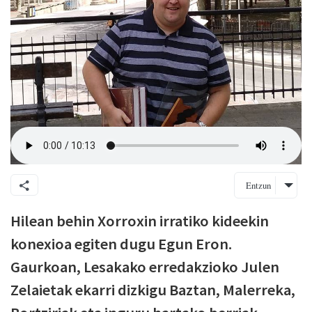
Entzun
Hilean behin Xorroxin irratiko kideekin
konexioa egiten dugu Egun Eron.
Gaurkoan, Lesakako erredakzioko Julen
Zelaietak ekarri dizkigu Baztan, Malerreka,