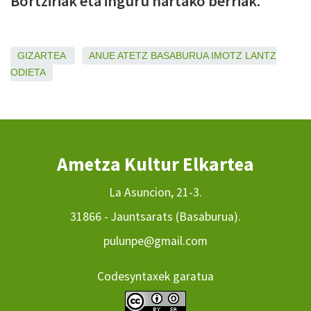
Bortziriak eta inguru hartako berriak.
GIZARTEA
ANUE
ATETZ
BASABURUA
IMOTZ
LANTZ
ODIETA
Ametza Kultur Elkartea
La Asuncion, 21-3.
31866 - Jauntsarats (Basaburua).
pulunpe@gmail.com
Codesyntaxek garatua