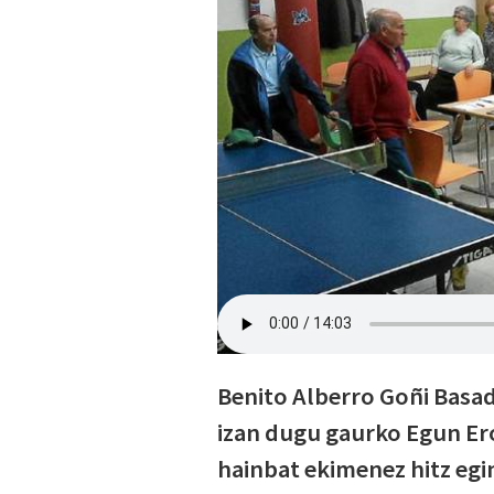
Benito Alberro Goñi Basad
izan dugu gaurko Egun Er
hainbat ekimenez hitz egin