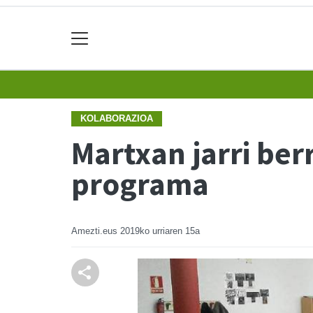
KOLABORAZIOA
Martxan jarri ber
programa
Amezti.eus
2019ko urriaren 15a