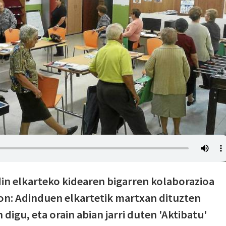
in elkarteko kidearen bigarren kolaborazioa
on: Adinduen elkartetik martxan dituzten
 digu, eta orain abian jarri duten 'Aktibatu'