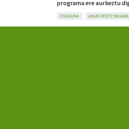
programa ere aurkeztu di
OSASUNA
ANUE
ATETZ
BASAB