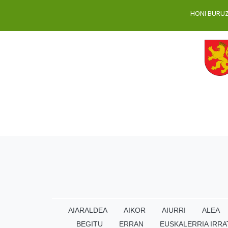
HONI BURU
AIARALDEA
AIKOR
AIURRI
ALEA
BEGITU
ERRAN
EUSKALERRIA IRRA