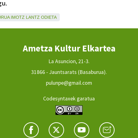
gu.
URUA
IMOTZ
LANTZ
ODIETA
Ametza Kultur Elkartea
La Asuncion, 21-3.
31866 - Jauntsarats (Basaburua).
pulunpe@gmail.com
Codesyntaxek garatua