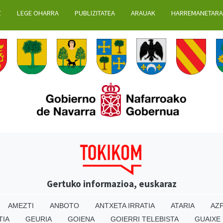
Z
LEGE OHARRA
PUBLIZITATEA
ARAUAK
HARREMANETAR
Gertuko informazioa, euskaraz
AMEZTI
ANBOTO
ANTXETA IRRATIA
ATARIA
AZP
TIA
GEURIA
GOIENA
GOIERRI TELEBISTA
GUAIXE