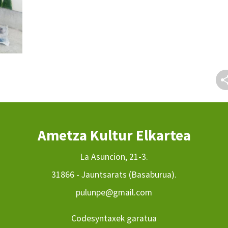
Ametza Kultur Elkartea
La Asuncion, 21-3.
31866 - Jauntsarats (Basaburua).
pulunpe@gmail.com
Codesyntaxek garatua