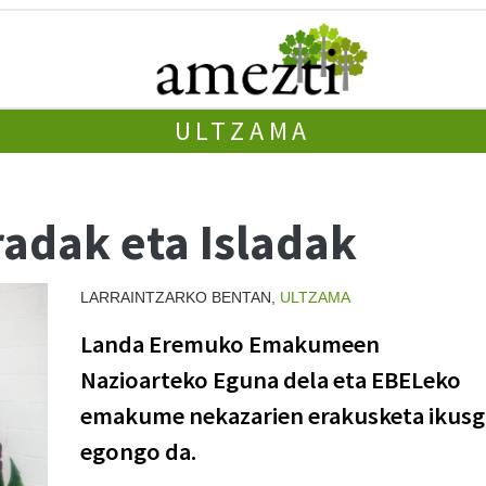
ULTZAMA
radak eta Isladak
LARRAINTZARKO BENTAN,
ULTZAMA
Landa Eremuko Emakumeen
Nazioarteko Eguna dela eta EBELeko
emakume nekazarien erakusketa ikusg
egongo da.