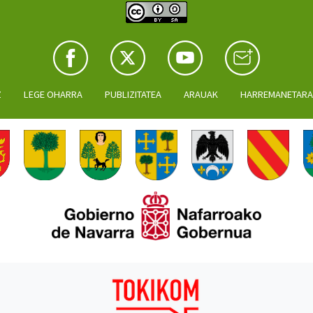
Z
LEGE OHARRA
PUBLIZITATEA
ARAUAK
HARREMANETAR