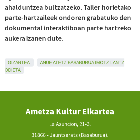
ahalduntzea bultzatzeko. Tailer horietako
parte-hartzaileek ondoren grabatuko den
dokumental interaktiboan parte hartzeko
aukera izanen dute.
GIZARTEA
ANUE
ATETZ
BASABURUA
IMOTZ
LANTZ
ODIETA
Ametza Kultur Elkartea
La Asuncion, 21-3.
31866 - Jauntsarats (Basaburua).