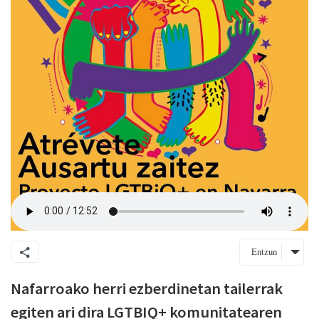
Entzun
Nafarroako herri ezberdinetan tailerrak
egiten ari dira LGTBIQ+ komunitatearen