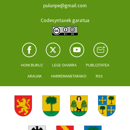
pulunpe@gmail.com
Codesyntaxek garatua
HONI BURUZ
LEGE OHARRA
PUBLIZITATEA
ARAUAK
HARREMANETARAKO
RSS