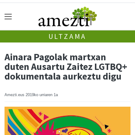
ULTZAMA
Ainara Pagolak martxan
duten Ausartu Zaitez LGTBQ+
dokumentala aurkeztu digu
Amezti.eus
2019ko urriaren 1a