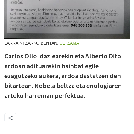
LARRAINTZARKO BENTAN,
ULTZAMA
Carlos Ollo idazlearekin eta Alberto Dito
ardoan adituarekin hainbat egile
ezagutzeko aukera, ardoa dastatzen den
bitartean. Nobela beltza eta enologiaren
arteko harreman perfektua.