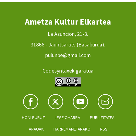
Ametza Kultur Elkartea
La Asuncion, 21-3.
31866 - Jauntsarats (Basaburua).
pulunpe@gmail.com
Codesyntaxek garatua
HONI BURUZ
LEGE OHARRA
PUBLIZITATEA
ARAUAK
HARREMANETARAKO
RSS