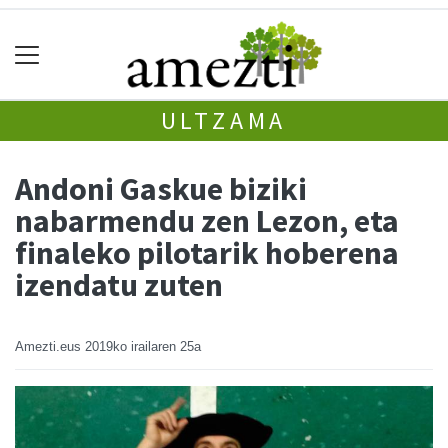
ULTZAMA
Andoni Gaskue biziki
nabarmendu zen Lezon, eta
finaleko pilotarik hoberena
izendatu zuten
Amezti.eus
2019ko irailaren 25a