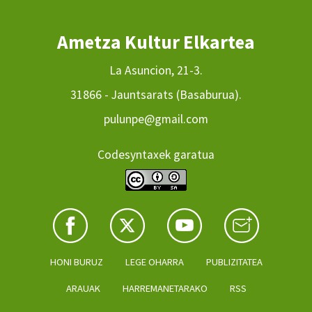
Ametza Kultur Elkartea
La Asuncion, 21-3.
31866 - Jauntsarats (Basaburua).
pulunpe@gmail.com
Codesyntaxek garatua
HONI BURUZ
LEGE OHARRA
PUBLIZITATEA
ARAUAK
HARREMANETARAKO
RSS