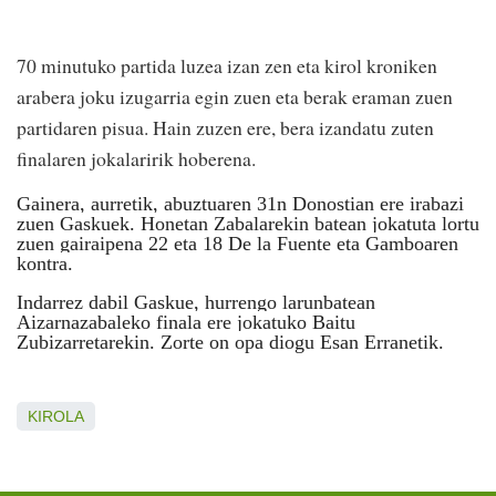
70 minutuko partida luzea izan zen eta kirol kroniken
arabera joku izugarria egin zuen eta berak eraman zuen
partidaren pisua. Hain zuzen ere, bera izandatu zuten
finalaren jokalaririk hoberena.
Gainera, aurretik, abuztuaren 31n
Donostian ere irabazi
zuen Gaskue
k
.
Honetan Zabalarekin batean jokatuta lortu
zuen gairaipena 22 eta 18 De la Fuente eta Gamboaren
kontra.
Indarrez dabil Gaskue, hurrengo larunbatean
Aizarnazabaleko finala ere jokatuko Baitu
Zubizarretarekin. Zorte on opa diogu Esan Erranetik.
KIROLA