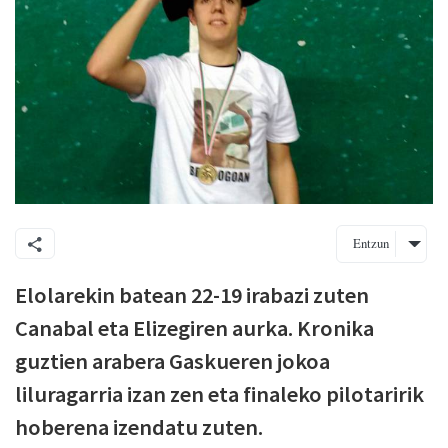
Entzun
Elolarekin batean 22-19 irabazi zuten
Canabal eta Elizegiren aurka. Kronika
guztien arabera Gaskueren jokoa
liluragarria izan zen eta finaleko pilotaririk
hoberena izendatu zuten.