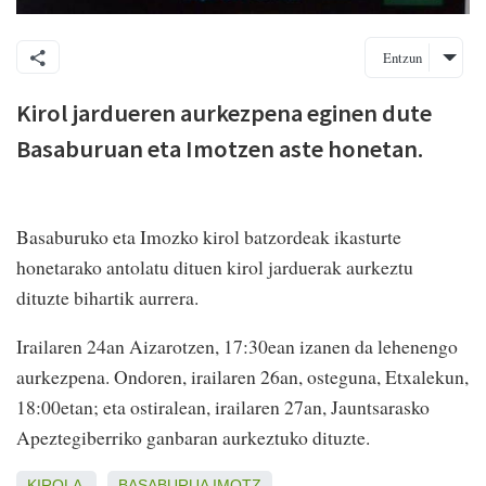
Entzun
Kirol jardueren aurkezpena eginen dute
Basaburuan eta Imotzen aste honetan.
Basaburuko eta Imozko kirol batzordeak ikasturte
honetarako antolatu dituen kirol jarduerak aurkeztu
dituzte bihartik aurrera.
Irailaren 24an Aizarotzen, 17:30ean izanen da lehenengo
aurkezpena. Ondoren, irailaren 26an, osteguna, Etxalekun,
18:00etan; eta ostiralean, irailaren 27an, Jauntsarasko
Apeztegiberriko ganbaran aurkeztuko dituzte.
KIROLA
BASABURUA
IMOTZ