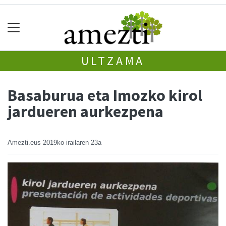
ULTZAMA
Basaburua eta Imozko kirol
jardueren aurkezpena
Amezti.eus
2019ko irailaren 23a