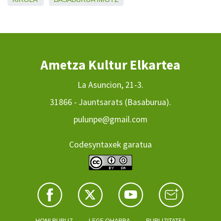
Ametza Kultur Elkartea
La Asuncion, 21-3.
31866 - Jauntsarats (Basaburua).
pulunpe@gmail.com
Codesyntaxek garatua
HONI BURUZ
LEGE OHARRA
PUBLIZITATEA