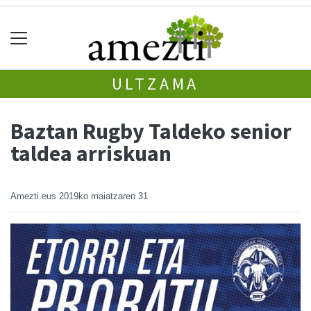
ULTZAMA
Baztan Rugby Taldeko senior
taldea arriskuan
Amezti.eus
2019ko maiatzaren 31