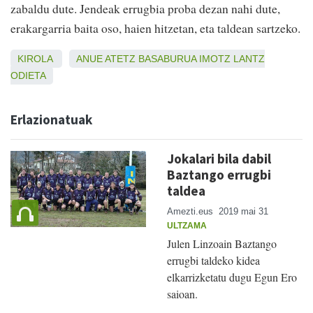
zabaldu dute. Jendeak errugbia proba dezan nahi dute,
erakargarria baita oso, haien hitzetan, eta taldean sartzeko.
KIROLA
ANUE
ATETZ
BASABURUA
IMOTZ
LANTZ
ODIETA
Erlazionatuak
Jokalari bila dabil
Baztango errugbi
taldea
Amezti.eus
2019 mai 31
ULTZAMA
Julen Linzoain Baztango
errugbi taldeko kidea
elkarrizketatu dugu Egun Ero
saioan.