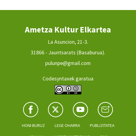
Ametza Kultur Elkartea
La Asuncion, 21-3.
31866 - Jauntsarats (Basaburua).
pulunpe@gmail.com
Codesyntaxek garatua
HONI BURUZ
LEGE OHARRA
PUBLIZITATEA