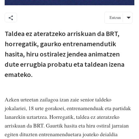
Entzun
Taldea ez ateratzeko arriskuan da BRT,
horregatik, gaurko entrenamendutik
hasita, hiru ostiralez jendea animatzen
dute errugbia probatu eta taldean izena
emateko.
Azken urteetan zailagoa izan zaie senior taldeko
jokalariei, 18 urte gorakoei, entrenamenduak eta partidak
lanarekin uztartzea. Horregatik, taldea ez ateratzeko
arriskuan da BRT. Gaurtik hasita eta hiru ostiral jarraian
egiten dituzten entrenamenduetara joateko deialdia