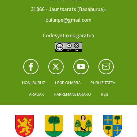
31866 - Jauntsarats (Basaburua).
pulunpe@gmail.com
Codesyntaxek garatua
HONI BURUZ
LEGE OHARRA
PUBLIZITATEA
ARAUAK
HARREMANETARAKO
RSS