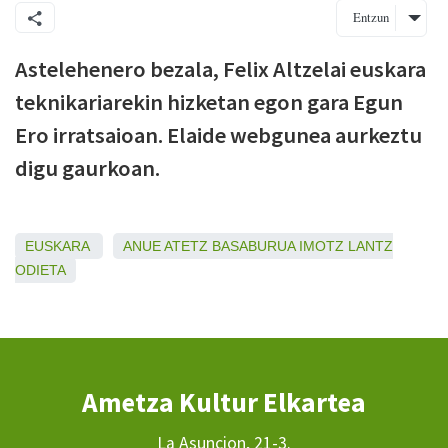
Entzun
Astelehenero bezala, Felix Altzelai euskara
teknikariarekin hizketan egon gara Egun
Ero irratsaioan. Elaide webgunea aurkeztu
digu gaurkoan.
EUSKARA
ANUE
ATETZ
BASABURUA
IMOTZ
LANTZ
ODIETA
Ametza Kultur Elkartea
La Asuncion, 21-3.