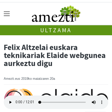
ULTZAMA
Felix Altzelai euskara
teknikariak Elaide webgunea
aurkeztu digu
Amezti.eus
2019ko maiatzaren 20a