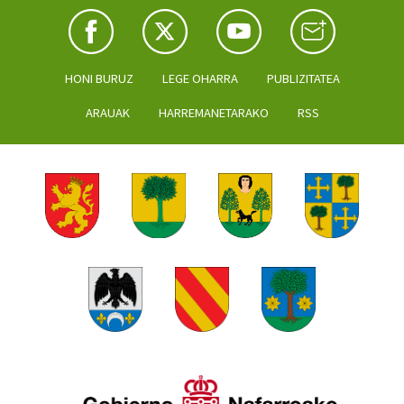
HONI BURUZ
LEGE OHARRA
PUBLIZITATEA
ARAUAK
HARREMANETARAKO
RSS