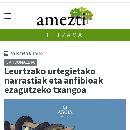
ULTZAMA
2019/05/18
10:30
JARDUNALDIA
Leurtzako urtegietako
narrastiak eta anfibioak
ezagutzeko txangoa