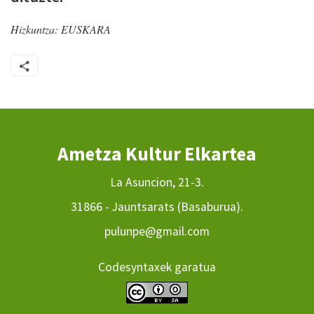
Hizkuntza:
EUSKARA
Ametza Kultur Elkartea
La Asuncion, 21-3.
31866 - Jauntsarats (Basaburua).
pulunpe@gmail.com
Codesyntaxek garatua