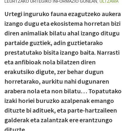
LEURTZAKO URTEGIKO INFORMAZIO GUNEAN,
ULTZAMA
Urtegi inguruko fauna ezagutzeko aukera
izango dugu eta ekosistema horretan bizi
diren animaliak bilatu ahal izango ditugu
partaide guztiek, adin guztietarako
prestatutako bisita izango baita. Narrasti
eta anfibioak nola bilatzen diren
erakutsiko digute, zer behar dugun
horretarako, aurkitu nahi dugunaren
arabera nola eta non bilatu… Topatutako
izaki horiei buruzko azalpenak emango
dituzte bi adituek, eta parte-hartzaileen
galderak eta zalantzak ere erantzungo
dituzte.