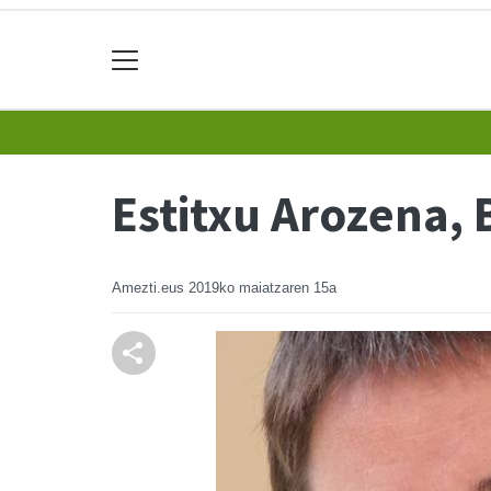
Estitxu Arozena, 
Amezti.eus
2019ko maiatzaren 15a