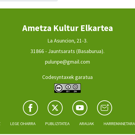
Ametza Kultur Elkartea
La Asuncion, 21-3.
31866 - Jauntsarats (Basaburua).
pulunpe@gmail.com
Codesyntaxek garatua
Z
LEGE OHARRA
PUBLIZITATEA
ARAUAK
HARREMANETAR