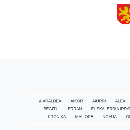
AIARALDEA
AIKOR
AIURRI
ALEA
BEGITU
ERRAN
EUSKALERRIA IRRA
KRONIKA
MAILOPE
NOAUA
O