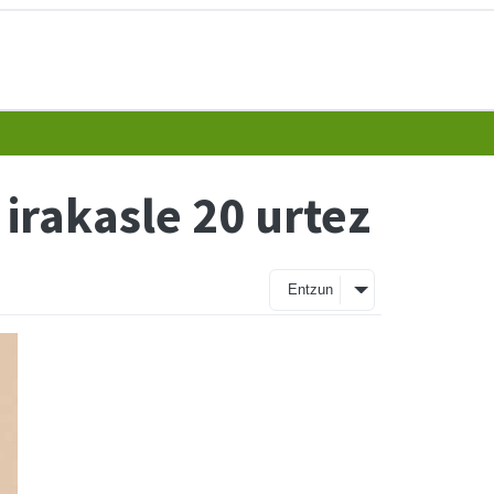
irakasle 20 urtez
Entzun