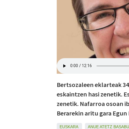
Bertsozaleen eklarteak 34
eskaintzen hasi zenetik. E
zenetik. Nafarroa osoan ib
Berarekin aritu gara Egun
EUSKARA
ANUE
ATETZ
BASAB