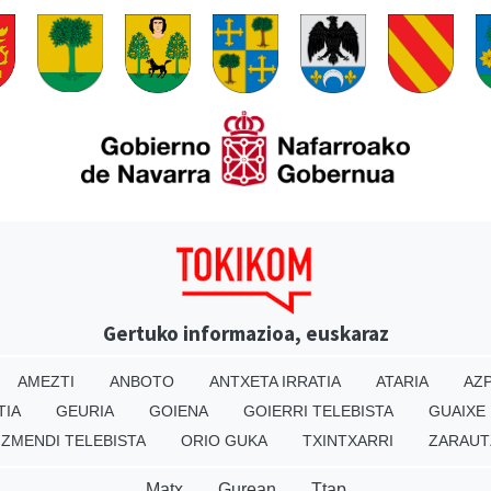
Gertuko informazioa, euskaraz
AMEZTI
ANBOTO
ANTXETA IRRATIA
ATARIA
AZP
TIA
GEURIA
GOIENA
GOIERRI TELEBISTA
GUAIXE
IZMENDI TELEBISTA
ORIO GUKA
TXINTXARRI
ZARAUT
Matx
Gurean
Ttap