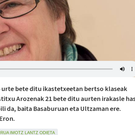
 urte bete ditu ikastetxeetan bertso klaseak
stitxu Arozenak 21 bete ditu aurten irakasle has
ili da, baita Basaburuan eta Ultzaman ere.
 Eron.
URUA
IMOTZ
LANTZ
ODIETA