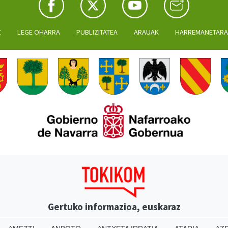
Z
LEGE OHARRA
PUBLIZITATEA
ARAUAK
HARREMANETAR
Gertuko informazioa, euskaraz