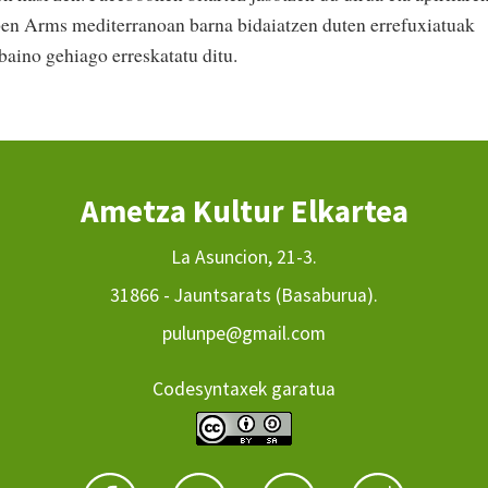
Open Arms mediterranoan barna bidaiatzen duten errefuxiatuak
baino gehiago erreskatatu ditu.
Ametza Kultur Elkartea
La Asuncion, 21-3.
31866 - Jauntsarats (Basaburua).
pulunpe@gmail.com
Codesyntaxek garatua