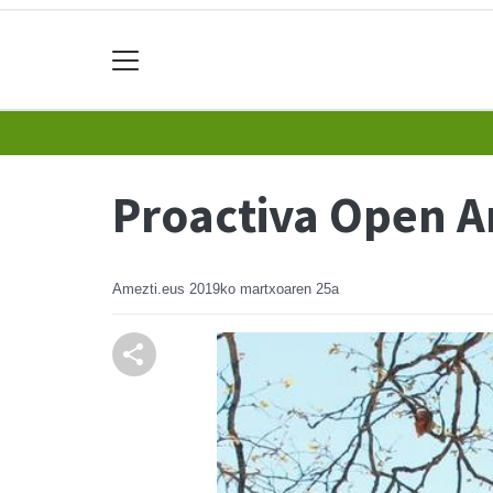
Proactiva Open A
Amezti.eus
2019ko martxoaren 25a