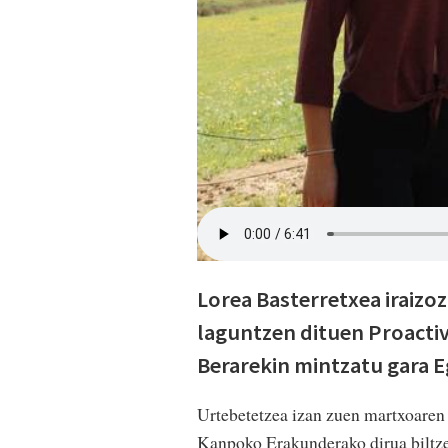
Lorea Basterretxea iraizo
laguntzen dituen Proactiv
Berarekin mintzatu gara E
Urtebetetzea izan zuen martxoaren
Kanpoko Erakunderako dirua biltzen