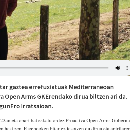
ztar gaztea errefuxiatuak Mediterraneoan
a Open Arms GKErendako dirua biltzen ari da.
gunEro irratsaioan.
 22an eta opari bat eskatu ordez Proactiva Open Arms Gobern
 hasi zen. Facebooken bitartez jasotzen du dirua eta apirilare