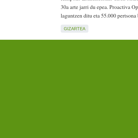
30a arte jarri du epea. Proactiva 
laguntzen ditu eta 55.000 pertsona 
GIZARTEA