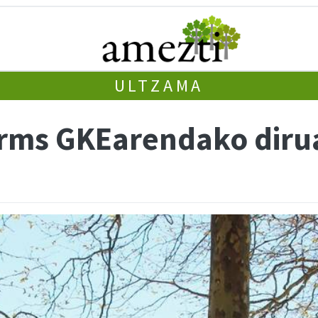
ULTZAMA
rms GKEarendako dirua